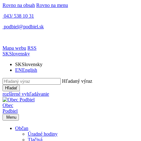
Rovno na obsah
Rovno na menu
043/ 538 10 31
podbiel@podbiel.sk
Mapa webu
RSS
SK
Slovensky
SK
Slovensky
EN
English
Hľadaný výraz
Hľadať
rozšírené vyhľadávanie
Obec
Podbiel
Menu
Občan
Úradné hodiny
Tlačivá