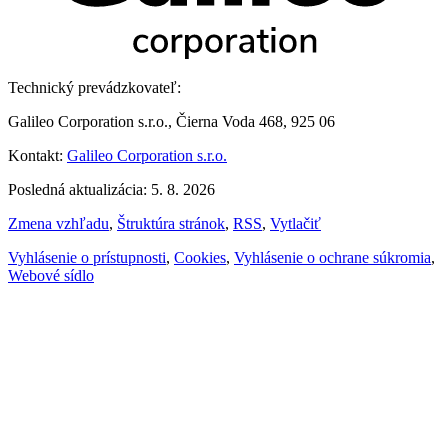
Technický prevádzkovateľ:
Galileo Corporation s.r.o., Čierna Voda 468, 925 06
Kontakt:
Galileo Corporation s.r.o.
Posledná aktualizácia: 5. 8. 2026
Zmena vzhľadu
,
Štruktúra stránok
,
RSS
,
Vytlačiť
Vyhlásenie o prístupnosti
,
Cookies
,
Vyhlásenie o ochrane súkromia
,
Webové sídlo