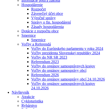
Informácie podľa zákona
Hospodárenie
Rozpočet
Záverečný účet obce
Výročné správy
Správy o fin. hospodárení
Zásady hospodárenia
Dotácie z rozpočtu obce
Smernice
Smernice
Voľby a Referendá
Voľby do Európskeho parlamentu v roku 2024
Voľby prezidenta Slovenskej republiky 2024
Voľby do NR SR 2023
Referendum 2023
Voľby do orgánov samosprávnych krajov
Voľby do orgánov samosprávy obcí
Referendum 2026
Voľby do orgánov samosprávy obcí 24.10.2026
Voľby do orgánov samosprávnych krajov
24.10.2026
Návštevník
Atrakcie
Cykloturistika
Rybárstvo