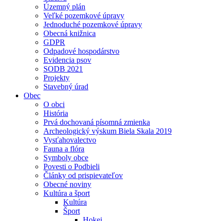
Územný plán
Veľké pozemkové úpravy
Jednoduché pozemkové úpravy
Obecná knižnica
GDPR
Odpadové hospodárstvo
Evidencia psov
SODB 2021
Projekty
Stavebný úrad
Obec
O obci
História
Prvá dochovaná písomná zmienka
Archeologický výskum Biela Skala 2019
Vysťahovalectvo
Fauna a flóra
Symboly obce
Povesti o Podbieli
Články od prispievateľov
Obecné noviny
Kultúra a šport
Kultúra
Šport
Hokej