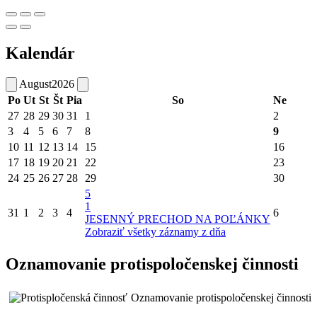
Kalendár
August
2026
Po
Ut
St
Št
Pia
So
Ne
27
28
29
30
31
1
2
3
4
5
6
7
8
9
10
11
12
13
14
15
16
17
18
19
20
21
22
23
24
25
26
27
28
29
30
5
1
31
1
2
3
4
6
JESENNÝ PRECHOD NA POĽÁNKY
Zobraziť všetky záznamy z dňa
Oznamovanie protispoločenskej činnosti
Oznamovanie protispoločenskej činnosti