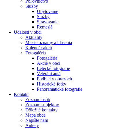
Poľovníctvo
Služby
Ubytovanie
Služby
Stravovanie
Remeslá
Udalosti v obci
Aktuality
Mieste oznamy a hlásenia
Kalendár akcií
Fotogaléria
Fotogaléria
Akcie v obci
Letecké fotografie
Veteráni autá
Podbiel v obrazoch
Historické fotky
Panoramatické fotografie
Kontakt
Zoznam osôb
Zoznam subjektov
Dôležité kontakty
Mapa obce
Napíšte nám
Ankety