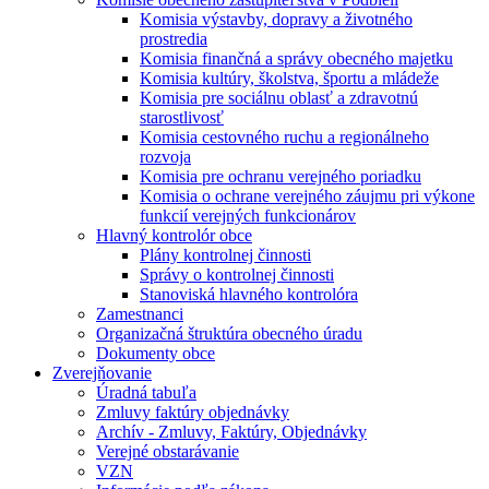
Komisia výstavby, dopravy a životného
prostredia
Komisia finančná a správy obecného majetku
Komisia kultúry, školstva, športu a mládeže
Komisia pre sociálnu oblasť a zdravotnú
starostlivosť
Komisia cestovného ruchu a regionálneho
rozvoja
Komisia pre ochranu verejného poriadku
Komisia o ochrane verejného záujmu pri výkone
funkcií verejných funkcionárov
Hlavný kontrolór obce
Plány kontrolnej činnosti
Správy o kontrolnej činnosti
Stanoviská hlavného kontrolóra
Zamestnanci
Organizačná štruktúra obecného úradu
Dokumenty obce
Zverejňovanie
Úradná tabuľa
Zmluvy faktúry objednávky
Archív - Zmluvy, Faktúry, Objednávky
Verejné obstarávanie
VZN