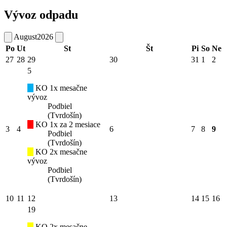
Vývoz odpadu
August
2026
Po
Ut
St
Št
Pi
So
Ne
27
28
29
30
31
1
2
5
KO 1x mesačne
vývoz
Podbiel
(Tvrdošín)
KO 1x za 2 mesiace
3
4
6
7
8
9
Podbiel
(Tvrdošín)
KO 2x mesačne
vývoz
Podbiel
(Tvrdošín)
10
11
12
13
14
15
16
19
KO 2x mesačne