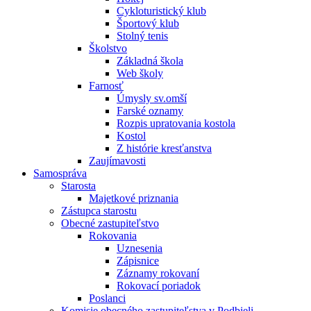
Cykloturistický klub
Športový klub
Stolný tenis
Školstvo
Základná škola
Web školy
Farnosť
Úmysly sv.omší
Farské oznamy
Rozpis upratovania kostola
Kostol
Z histórie kresťanstva
Zaujímavosti
Samospráva
Starosta
Majetkové priznania
Zástupca starostu
Obecné zastupiteľstvo
Rokovania
Uznesenia
Zápisnice
Záznamy rokovaní
Rokovací poriadok
Poslanci
Komisie obecného zastupiteľstva v Podbieli