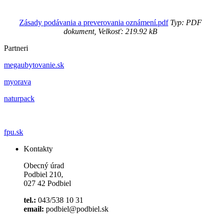
Zásady podávania a preverovania oznámení.pdf
Typ: PDF
dokument, Velkosť: 219.92 kB
Partneri
megaubytovanie.sk
myorava
naturpack
fpu.sk
Kontakty
Obecný úrad
Podbiel 210,
027 42 Podbiel
tel.:
043/538 10 31
email:
podbiel@podbiel.sk