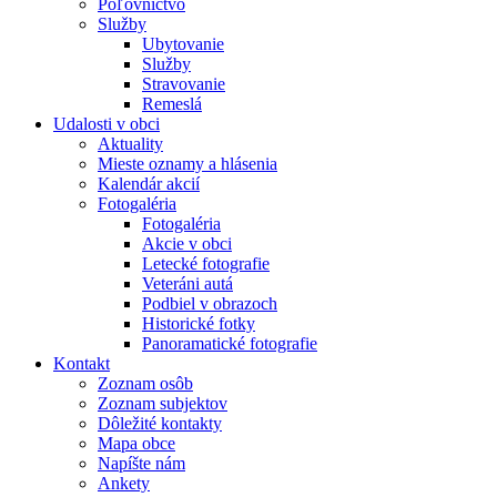
Poľovníctvo
Služby
Ubytovanie
Služby
Stravovanie
Remeslá
Udalosti v obci
Aktuality
Mieste oznamy a hlásenia
Kalendár akcií
Fotogaléria
Fotogaléria
Akcie v obci
Letecké fotografie
Veteráni autá
Podbiel v obrazoch
Historické fotky
Panoramatické fotografie
Kontakt
Zoznam osôb
Zoznam subjektov
Dôležité kontakty
Mapa obce
Napíšte nám
Ankety