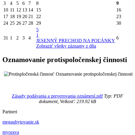
3
4
5
6
7
8
9
10
11
12
13
14
15
16
17
18
19
20
21
22
23
24
25
26
27
28
29
30
5
1
31
1
2
3
4
6
JESENNÝ PRECHOD NA POĽÁNKY
Zobraziť všetky záznamy z dňa
Oznamovanie protispoločenskej činnosti
Oznamovanie protispoločenskej činnosti
Zásady podávania a preverovania oznámení.pdf
Typ: PDF
dokument, Velkosť: 219.92 kB
Partneri
megaubytovanie.sk
myorava