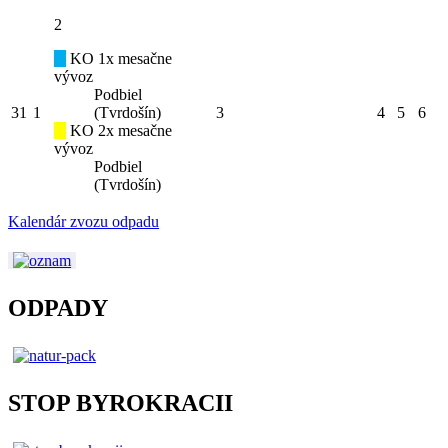
2
KO 1x mesačne
vývoz
Podbiel
31
1
(Tvrdošín)
3
4
5
6
KO 2x mesačne
vývoz
Podbiel
(Tvrdošín)
Kalendár zvozu odpadu
ODPADY
STOP BYROKRACII