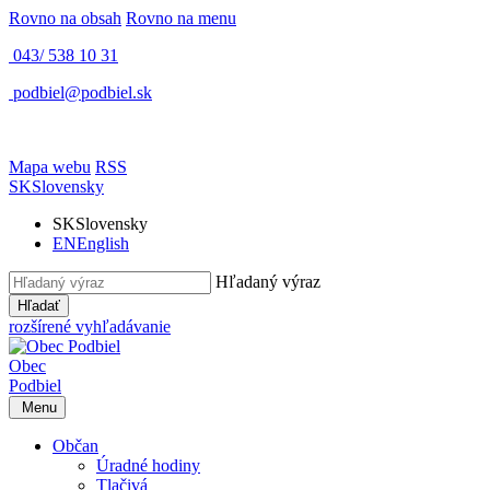
Rovno na obsah
Rovno na menu
043/ 538 10 31
podbiel@podbiel.sk
Mapa webu
RSS
SK
Slovensky
SK
Slovensky
EN
English
Hľadaný výraz
Hľadať
rozšírené vyhľadávanie
Obec
Podbiel
Menu
Občan
Úradné hodiny
Tlačivá