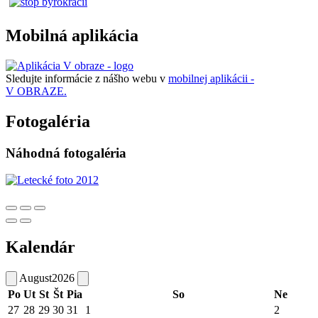
Mobilná aplikácia
Sledujte informácie z nášho webu v
mobilnej aplikácii -
V OBRAZE.
Fotogaléria
Náhodná fotogaléria
Kalendár
August
2026
Po
Ut
St
Št
Pia
So
Ne
27
28
29
30
31
1
2