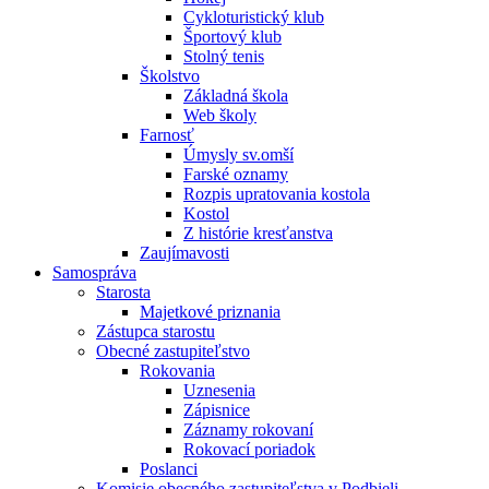
Cykloturistický klub
Športový klub
Stolný tenis
Školstvo
Základná škola
Web školy
Farnosť
Úmysly sv.omší
Farské oznamy
Rozpis upratovania kostola
Kostol
Z histórie kresťanstva
Zaujímavosti
Samospráva
Starosta
Majetkové priznania
Zástupca starostu
Obecné zastupiteľstvo
Rokovania
Uznesenia
Zápisnice
Záznamy rokovaní
Rokovací poriadok
Poslanci
Komisie obecného zastupiteľstva v Podbieli