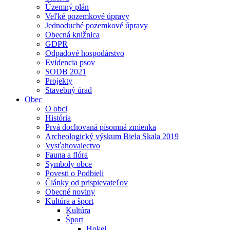
Územný plán
Veľké pozemkové úpravy
Jednoduché pozemkové úpravy
Obecná knižnica
GDPR
Odpadové hospodárstvo
Evidencia psov
SODB 2021
Projekty
Stavebný úrad
Obec
O obci
História
Prvá dochovaná písomná zmienka
Archeologický výskum Biela Skala 2019
Vysťahovalectvo
Fauna a flóra
Symboly obce
Povesti o Podbieli
Články od prispievateľov
Obecné noviny
Kultúra a šport
Kultúra
Šport
Hokej