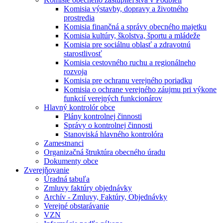
Komisia výstavby, dopravy a životného
prostredia
Komisia finančná a správy obecného majetku
Komisia kultúry, školstva, športu a mládeže
Komisia pre sociálnu oblasť a zdravotnú
starostlivosť
Komisia cestovného ruchu a regionálneho
rozvoja
Komisia pre ochranu verejného poriadku
Komisia o ochrane verejného záujmu pri výkone
funkcií verejných funkcionárov
Hlavný kontrolór obce
Plány kontrolnej činnosti
Správy o kontrolnej činnosti
Stanoviská hlavného kontrolóra
Zamestnanci
Organizačná štruktúra obecného úradu
Dokumenty obce
Zverejňovanie
Úradná tabuľa
Zmluvy faktúry objednávky
Archív - Zmluvy, Faktúry, Objednávky
Verejné obstarávanie
VZN