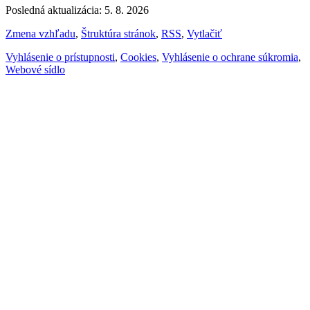
Posledná aktualizácia: 5. 8. 2026
Zmena vzhľadu
,
Štruktúra stránok
,
RSS
,
Vytlačiť
Vyhlásenie o prístupnosti
,
Cookies
,
Vyhlásenie o ochrane súkromia
,
Webové sídlo