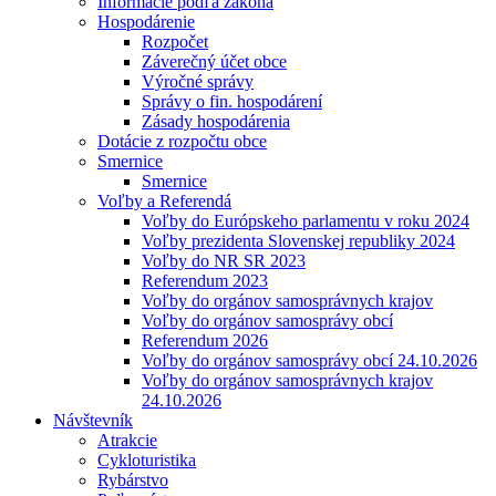
Informácie podľa zákona
Hospodárenie
Rozpočet
Záverečný účet obce
Výročné správy
Správy o fin. hospodárení
Zásady hospodárenia
Dotácie z rozpočtu obce
Smernice
Smernice
Voľby a Referendá
Voľby do Európskeho parlamentu v roku 2024
Voľby prezidenta Slovenskej republiky 2024
Voľby do NR SR 2023
Referendum 2023
Voľby do orgánov samosprávnych krajov
Voľby do orgánov samosprávy obcí
Referendum 2026
Voľby do orgánov samosprávy obcí 24.10.2026
Voľby do orgánov samosprávnych krajov
24.10.2026
Návštevník
Atrakcie
Cykloturistika
Rybárstvo