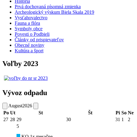
História
Prvá dochovaná písomná zmienka
Archeologický výskum Biela Skala 2019
Vysťahovalectvo
Fauna a flóra
Symboly obce
Povesti o Podbieli
Články od prispievateľov
Obecné noviny
Kultúra a šport
Voľby 2023
Vývoz odpadu
August
2026
Po
Ut
St
Št
Pi
So
Ne
27
28
29
30
31
1
2
5
KO 1x mesačne