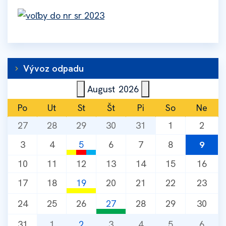
Vývoz odpadu
August
2026
Po
Ut
St
Št
Pi
So
Ne
27
28
29
30
31
1
2
3
4
5
6
7
8
9
KO 1x mesačne vývoz
10
11
12
13
14
15
16
Podbiel (Tvrdošín)
17
18
19
20
21
22
23
KO 1x za 2 mesiace
KO 2x mesačne vývoz
24
25
26
27
28
29
30
Podbiel (Tvrdošín)
Podbiel (Tvrdošín)
Separovaný zber
KO 2x mesačne vývoz
31
1
2
3
4
5
6