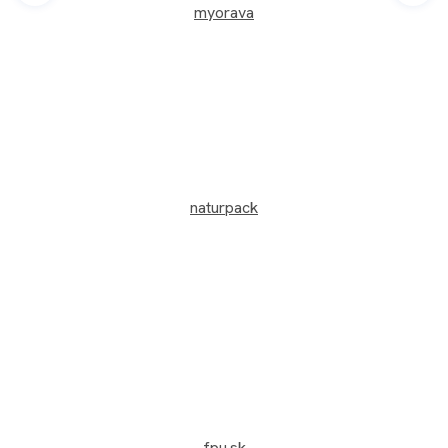
myorava
naturpack
fpu.sk