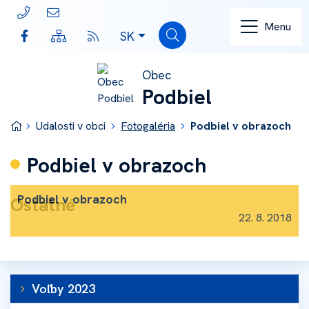
Rovno na obsah
Rovno na menu
043/ 538 10 31
podbiel@podbiel.sk
Menu
Slovensky
SK
Hľadať
Mapa webu
RSS
Obec
Podbiel
Úvodná stránka
Udalosti v obci
Fotogaléria
Podbiel v obrazoch
Podbiel v obrazoch
Podbiel v obrazoch
Ostatné
22. 8. 2018
Voľby 2023