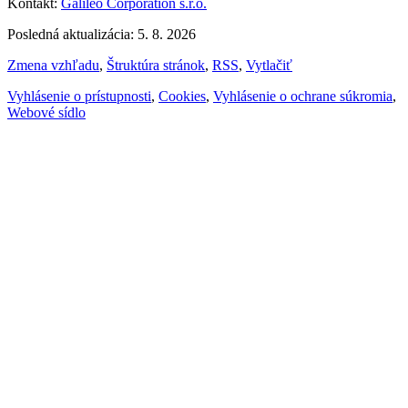
Kontakt:
Galileo Corporation s.r.o.
Posledná aktualizácia: 5. 8. 2026
Zmena vzhľadu
,
Štruktúra stránok
,
RSS
,
Vytlačiť
Vyhlásenie o prístupnosti
,
Cookies
,
Vyhlásenie o ochrane súkromia
,
Webové sídlo