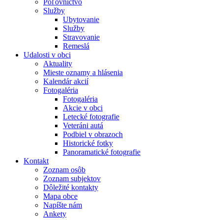
Poľovníctvo
Služby
Ubytovanie
Služby
Stravovanie
Remeslá
Udalosti v obci
Aktuality
Mieste oznamy a hlásenia
Kalendár akcií
Fotogaléria
Fotogaléria
Akcie v obci
Letecké fotografie
Veteráni autá
Podbiel v obrazoch
Historické fotky
Panoramatické fotografie
Kontakt
Zoznam osôb
Zoznam subjektov
Dôležité kontakty
Mapa obce
Napíšte nám
Ankety