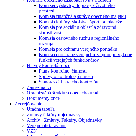
Komisia výstavby, dopravy a životného
prostredia
Komisia finančná a správy obecného majetku
Komisia kultúry, školstva, športu a mládeže
Komisia pre sociálnu oblasť a zdravotnú
starostlivosť
Komisia cestovného ruchu a regionálneho
rozvoja
Komisia pre ochranu verejného poriadku
Komisia o ochrane verejného záujmu pri výkone
funkcií verejných funkcionárov
Hlavný kontrolór obce
Plány kontrolnej činnosti
Správy o kontrolnej činnosti
Stanoviská hlavného kontrolóra
Zamestnanci
Organizačná štruktúra obecného úradu
Dokumenty obce
Zverejňovanie
Úradná tabuľa
Zmluvy faktúry objednávky
Archív - Zmluvy, Faktúry, Objednávky
Verejné obstarávanie
VZN