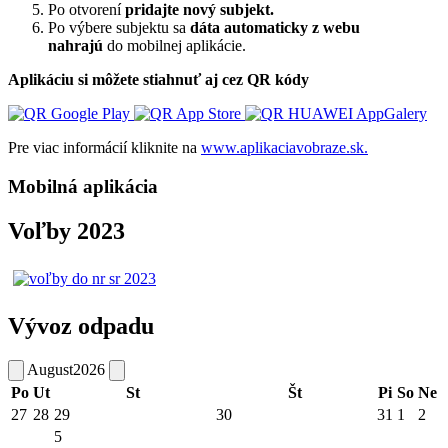
Po otvorení
pridajte nový subjekt.
Po výbere subjektu sa
dáta automaticky z webu
nahrajú
do mobilnej aplikácie.
Aplikáciu si môžete stiahnuť aj cez QR kódy
Pre viac informácií kliknite na
www.aplikaciavobraze.sk.
Mobilná aplikácia
Voľby 2023
Vývoz odpadu
August
2026
Po
Ut
St
Št
Pi
So
Ne
27
28
29
30
31
1
2
5