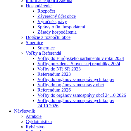
Informácie podľa zákona
Hospodárenie
Rozpočet
Záverečný účet obce
Výročné správy
Správy o fin. hospodárení
Zásady hospodárenia
Dotácie z rozpočtu obce
Smernice
Smernice
Voľby a Referendá
Voľby do Európskeho parlamentu v roku 2024
Voľby prezidenta Slovenskej republiky 2024
Voľby do NR SR 2023
Referendum 2023
Voľby do orgánov samosprávnych krajov
Voľby do orgánov samosprávy obcí
Referendum 2026
Voľby do orgánov samosprávy obcí 24.10.2026
Voľby do orgánov samosprávnych krajov
24.10.2026
Návštevník
Atrakcie
Cykloturistika
Rybárstvo