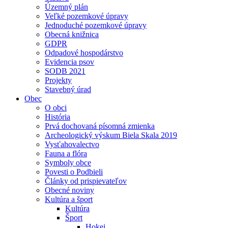
Územný plán
Veľké pozemkové úpravy
Jednoduché pozemkové úpravy
Obecná knižnica
GDPR
Odpadové hospodárstvo
Evidencia psov
SODB 2021
Projekty
Stavebný úrad
Obec
O obci
História
Prvá dochovaná písomná zmienka
Archeologický výskum Biela Skala 2019
Vysťahovalectvo
Fauna a flóra
Symboly obce
Povesti o Podbieli
Články od prispievateľov
Obecné noviny
Kultúra a šport
Kultúra
Šport
Hokej