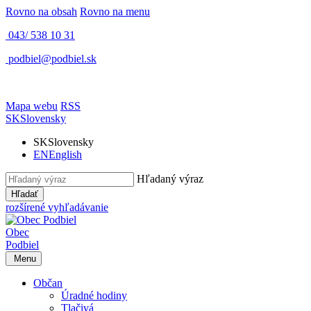
Rovno na obsah
Rovno na menu
043/ 538 10 31
podbiel@podbiel.sk
Mapa webu
RSS
SK
Slovensky
SK
Slovensky
EN
English
Hľadaný výraz
Hľadať
rozšírené vyhľadávanie
Obec
Podbiel
Menu
Občan
Úradné hodiny
Tlačivá