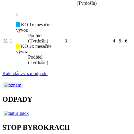
(Tvrdošín)
2
KO 1x mesačne
vývoz
Podbiel
31
1
(Tvrdošín)
3
4
5
6
KO 2x mesačne
vývoz
Podbiel
(Tvrdošín)
Kalendár zvozu odpadu
ODPADY
STOP BYROKRACII