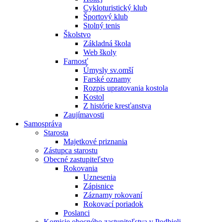
Cykloturistický klub
Športový klub
Stolný tenis
Školstvo
Základná škola
Web školy
Farnosť
Úmysly sv.omší
Farské oznamy
Rozpis upratovania kostola
Kostol
Z histórie kresťanstva
Zaujímavosti
Samospráva
Starosta
Majetkové priznania
Zástupca starostu
Obecné zastupiteľstvo
Rokovania
Uznesenia
Zápisnice
Záznamy rokovaní
Rokovací poriadok
Poslanci
Komisie obecného zastupiteľstva v Podbieli