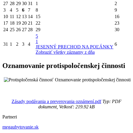
27
28
29
30
31
1
2
3
4
5
6
7
8
9
10
11
12
13
14
15
16
17
18
19
20
21
22
23
24
25
26
27
28
29
30
5
1
31
1
2
3
4
6
JESENNÝ PRECHOD NA POĽÁNKY
Zobraziť všetky záznamy z dňa
Oznamovanie protispoločenskej činnosti
Oznamovanie protispoločenskej činnosti
Zásady podávania a preverovania oznámení.pdf
Typ: PDF
dokument, Velkosť: 219.92 kB
Partneri
megaubytovanie.sk