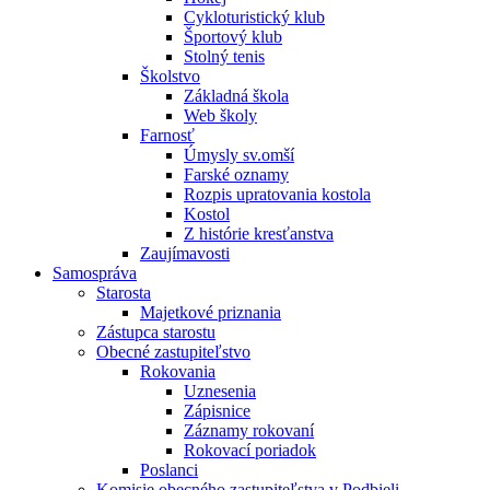
Cykloturistický klub
Športový klub
Stolný tenis
Školstvo
Základná škola
Web školy
Farnosť
Úmysly sv.omší
Farské oznamy
Rozpis upratovania kostola
Kostol
Z histórie kresťanstva
Zaujímavosti
Samospráva
Starosta
Majetkové priznania
Zástupca starostu
Obecné zastupiteľstvo
Rokovania
Uznesenia
Zápisnice
Záznamy rokovaní
Rokovací poriadok
Poslanci
Komisie obecného zastupiteľstva v Podbieli