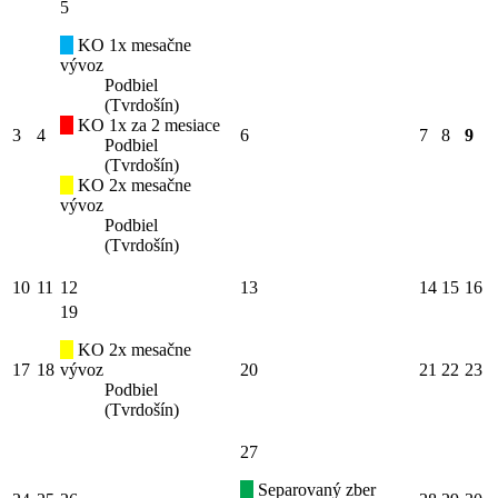
5
KO 1x mesačne
vývoz
Podbiel
(Tvrdošín)
KO 1x za 2 mesiace
3
4
6
7
8
9
Podbiel
(Tvrdošín)
KO 2x mesačne
vývoz
Podbiel
(Tvrdošín)
10
11
12
13
14
15
16
19
KO 2x mesačne
17
18
vývoz
20
21
22
23
Podbiel
(Tvrdošín)
27
Separovaný zber