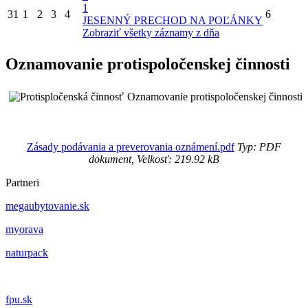
1
31
1
2
3
4
6
JESENNÝ PRECHOD NA POĽÁNKY
Zobraziť všetky záznamy z dňa
Oznamovanie protispoločenskej činnosti
Oznamovanie protispoločenskej činnosti
Zásady podávania a preverovania oznámení.pdf
Typ: PDF
dokument, Velkosť: 219.92 kB
Partneri
megaubytovanie.sk
myorava
naturpack
fpu.sk