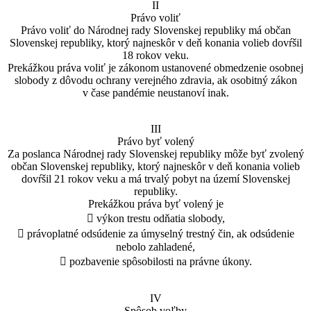
II
Právo voliť
Právo voliť do Národnej rady Slovenskej republiky má občan
Slovenskej republiky, ktorý najneskôr v deň konania volieb dovŕšil
18 rokov veku.
Prekážkou práva voliť je zákonom ustanovené obmedzenie osobnej
slobody z dôvodu ochrany verejného zdravia, ak osobitný zákon
v čase pandémie neustanoví inak.
III
Právo byť volený
Za poslanca Národnej rady Slovenskej republiky môže byť zvolený
občan Slovenskej republiky, ktorý najneskôr v deň konania volieb
dovŕšil 21 rokov veku a má trvalý pobyt na území Slovenskej
republiky.
Prekážkou práva byť volený je
 výkon trestu odňatia slobody,
 právoplatné odsúdenie za úmyselný trestný čin, ak odsúdenie
nebolo zahladené,
 pozbavenie spôsobilosti na právne úkony.
IV
Spôsob voľby