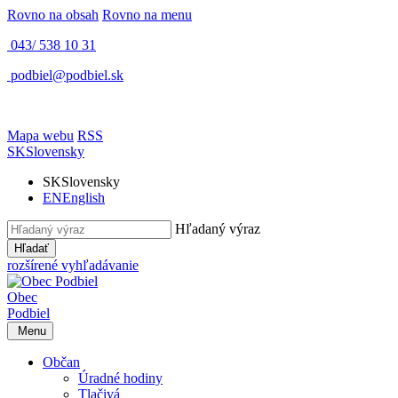
Rovno na obsah
Rovno na menu
043/ 538 10 31
podbiel@podbiel.sk
Mapa webu
RSS
SK
Slovensky
SK
Slovensky
EN
English
Hľadaný výraz
Hľadať
rozšírené vyhľadávanie
Obec
Podbiel
Menu
Občan
Úradné hodiny
Tlačivá