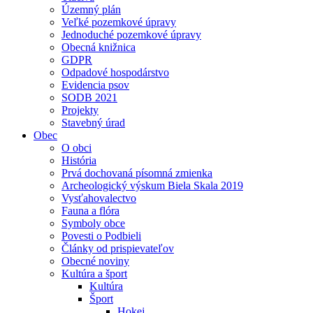
Územný plán
Veľké pozemkové úpravy
Jednoduché pozemkové úpravy
Obecná knižnica
GDPR
Odpadové hospodárstvo
Evidencia psov
SODB 2021
Projekty
Stavebný úrad
Obec
O obci
História
Prvá dochovaná písomná zmienka
Archeologický výskum Biela Skala 2019
Vysťahovalectvo
Fauna a flóra
Symboly obce
Povesti o Podbieli
Články od prispievateľov
Obecné noviny
Kultúra a šport
Kultúra
Šport
Hokej