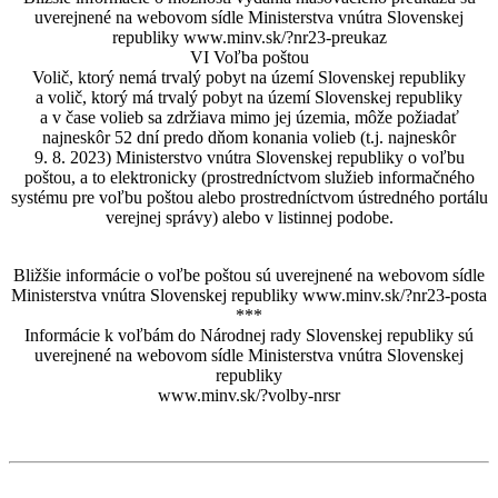
uverejnené na webovom sídle Ministerstva vnútra Slovenskej
republiky www.minv.sk/?nr23-preukaz
VI Voľba poštou
Volič, ktorý nemá trvalý pobyt na území Slovenskej republiky
a volič, ktorý má trvalý pobyt na území Slovenskej republiky
a v čase volieb sa zdržiava mimo jej územia, môže požiadať
najneskôr 52 dní predo dňom konania volieb (t.j. najneskôr
9. 8. 2023) Ministerstvo vnútra Slovenskej republiky o voľbu
poštou, a to elektronicky (prostredníctvom služieb informačného
systému pre voľbu poštou alebo prostredníctvom ústredného portálu
verejnej správy) alebo v listinnej podobe.
Bližšie informácie o voľbe poštou sú uverejnené na webovom sídle
Ministerstva vnútra Slovenskej republiky www.minv.sk/?nr23-posta
***
Informácie k voľbám do Národnej rady Slovenskej republiky sú
uverejnené na webovom sídle Ministerstva vnútra Slovenskej
republiky
www.minv.sk/?volby-nrsr