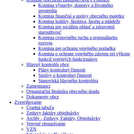
Komisia výstavby, dopravy a životného
prostredia
Komisia finančná a správy obecného majetku
Komisia kultúry, školstva, športu a mládeže
Komisia pre sociálnu oblasť a zdravotnú
starostlivosť
Komisia cestovného ruchu a regionálneho
rozvoja
Komisia pre ochranu verejného poriadku
Komisia o ochrane verejného záujmu pri výkone
funkcií verejných funkcionárov
Hlavný kontrolór obce
Plány kontrolnej činnosti
Správy o kontrolnej činnosti
Stanoviská hlavného kontrolóra
Zamestnanci
Organizačná štruktúra obecného úradu
Dokumenty obce
Zverejňovanie
Úradná tabuľa
Zmluvy faktúry objednávky
Archív - Zmluvy, Faktúry, Objednávky
Verejné obstarávanie
VZN