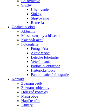
Poľovníctvo
Služby
Ubytovanie
Služby
Stravovanie
Remeslá
Udalosti v obci
Aktuality
Mieste oznamy a hlásenia
Kalendár akcií
Fotogaléria
Fotogaléria
Akcie v obci
Letecké fotografie
Veteráni autá
Podbiel v obrazoch
Historické fotky
Panoramatické fotografie
Kontakt
Zoznam osôb
Zoznam subjektov
Dôležité kontakty
Mapa obce
Napíšte nám
Ankety