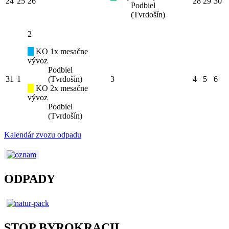
24
25
26
28
29
30
Podbiel
(Tvrdošín)
2
KO 1x mesačne
vývoz
Podbiel
31
1
(Tvrdošín)
3
4
5
6
KO 2x mesačne
vývoz
Podbiel
(Tvrdošín)
Kalendár zvozu odpadu
ODPADY
STOP BYROKRACII