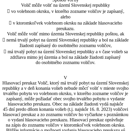
Volič môže voliť na území Slovenskej republiky
 vo volebnom okrsku, v ktorého zozname voličov je zapísaný,
alebo
 v ktoromkoľvek volebnom okrsku na základe hlasovacieho
preukazu.
Volič môže voliť mimo územia Slovenskej republiky poštou, ak
 nemá trvalý pobyt na území Slovenskej republiky a bol na základe
žiadosti zapísaný do osobitného zoznamu voličov,
 má trvalý pobyt na území Slovenskej republiky a v čase volieb sa
zdržiava mimo jej územia a bol na základe žiadosti zapísaný
do osobitného zoznamu voličov.
V
Hlasovací preukaz Volič, ktorý má trvalý pobyt na území Slovenskej
republiky a v deň konania volieb nebude môcť voliť v mieste svojho
trvalého pobytu vo volebnom okrsku, v ktorého zozname voličov je
zapísaný, môže požiadať obec svojho trvalého pobytu o vydanie
hlasovacieho preukazu. Obec na základe žiadosti vydá najskôr
45 dní predo dňom konania volieb (t.j. najskôr 16. 8. 2023) voličovi
hlasovací preukaz a zo zoznamu voličov ho vyčiarkne s poznámkou
o vydaní hlasovacieho preukazu. Hlasovací preukaz oprávňuje
na zápis do zoznamu voličov v ktoromkoľvek volebnom okrsku.
Bližšie informácie o možnosti vydania hlasovacieho preukazu sú