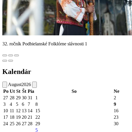
32. ročník Podbielanské Folklórne slávnosti 1
Kalendár
August
2026
Po
Ut
St
Št
Pia
So
Ne
27
28
29
30
31
1
2
3
4
5
6
7
8
9
10
11
12
13
14
15
16
17
18
19
20
21
22
23
24
25
26
27
28
29
30
5