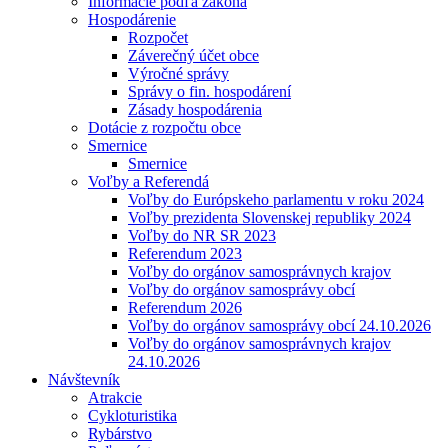
Informácie podľa zákona
Hospodárenie
Rozpočet
Záverečný účet obce
Výročné správy
Správy o fin. hospodárení
Zásady hospodárenia
Dotácie z rozpočtu obce
Smernice
Smernice
Voľby a Referendá
Voľby do Európskeho parlamentu v roku 2024
Voľby prezidenta Slovenskej republiky 2024
Voľby do NR SR 2023
Referendum 2023
Voľby do orgánov samosprávnych krajov
Voľby do orgánov samosprávy obcí
Referendum 2026
Voľby do orgánov samosprávy obcí 24.10.2026
Voľby do orgánov samosprávnych krajov
24.10.2026
Návštevník
Atrakcie
Cykloturistika
Rybárstvo