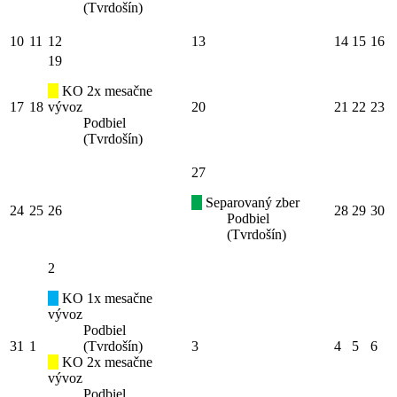
(Tvrdošín)
10
11
12
13
14
15
16
19
KO 2x mesačne
17
18
vývoz
20
21
22
23
Podbiel
(Tvrdošín)
27
Separovaný zber
24
25
26
28
29
30
Podbiel
(Tvrdošín)
2
KO 1x mesačne
vývoz
Podbiel
31
1
(Tvrdošín)
3
4
5
6
KO 2x mesačne
vývoz
Podbiel