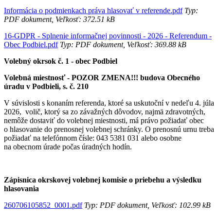
Informácia o podmienkach práva hlasovať v referende.pdf
Typ:
PDF dokument, Veľkosť: 372.51 kB
16-GDPR - Splnenie informačnej povinnosti - 2026 - Referendum -
Obec Podbiel.pdf
Typ: PDF dokument, Veľkosť: 369.88 kB
Volebný okrsok č. 1 - obec Podbiel
Volebná miestnosť - POZOR ZMENA!!! budova Obecného
úradu v Podbieli, s. č. 210
V súvislosti s konaním referenda, ktoré sa uskutoční v nedeľu 4. júla
2026, volič, ktorý sa zo závažných dôvodov, najmä zdravotných,
nemôže dostaviť do volebnej miestnosti, má právo požiadať obec
o hlasovanie do prenosnej volebnej schránky. O prenosnú urnu treba
požiadať na telefónnom čísle: 043 5381 031 alebo osobne
na obecnom úrade počas úradných hodín.
Zápisnica okrskovej volebnej komisie o priebehu a výsledku
hlasovania
260706105852_0001.pdf
Typ: PDF dokument, Veľkosť: 102.99 kB