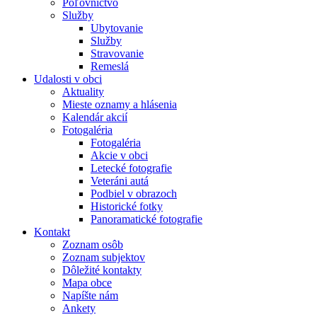
Poľovníctvo
Služby
Ubytovanie
Služby
Stravovanie
Remeslá
Udalosti v obci
Aktuality
Mieste oznamy a hlásenia
Kalendár akcií
Fotogaléria
Fotogaléria
Akcie v obci
Letecké fotografie
Veteráni autá
Podbiel v obrazoch
Historické fotky
Panoramatické fotografie
Kontakt
Zoznam osôb
Zoznam subjektov
Dôležité kontakty
Mapa obce
Napíšte nám
Ankety