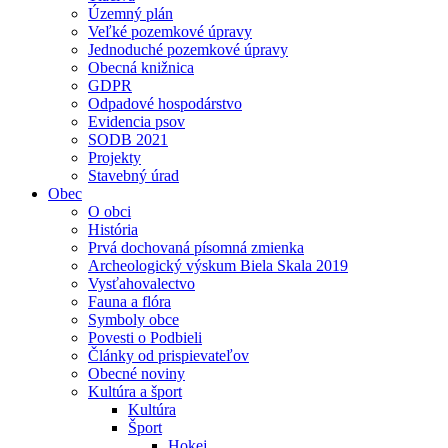
Územný plán
Veľké pozemkové úpravy
Jednoduché pozemkové úpravy
Obecná knižnica
GDPR
Odpadové hospodárstvo
Evidencia psov
SODB 2021
Projekty
Stavebný úrad
Obec
O obci
História
Prvá dochovaná písomná zmienka
Archeologický výskum Biela Skala 2019
Vysťahovalectvo
Fauna a flóra
Symboly obce
Povesti o Podbieli
Články od prispievateľov
Obecné noviny
Kultúra a šport
Kultúra
Šport
Hokej