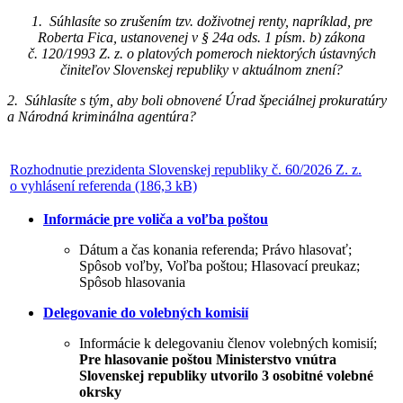
1. Súhlasíte so zrušením tzv. doživotnej renty, napríklad, pre
Roberta Fica, ustanovenej v § 24a ods. 1 písm. b) zákona
č. 120/1993 Z. z. o platových pomeroch niektorých ústavných
činiteľov Slovenskej republiky v aktuálnom znení?
2. Súhlasíte s tým, aby boli obnovené Úrad špeciálnej prokuratúry
a Národná kriminálna agentúra?
Rozhodnutie prezidenta Slovenskej republiky č. 60/2026 Z. z.
o vyhlásení referenda (186,3 kB)
Informácie pre voliča a voľba poštou
Dátum a čas konania referenda; Právo hlasovať;
Spôsob voľby, Voľba poštou; Hlasovací preukaz;
Spôsob hlasovania
Delegovanie do volebných komisií
Informácie k delegovaniu členov volebných komisií;
Pre hlasovanie poštou Ministerstvo vnútra
Slovenskej republiky utvorilo 3 osobitné volebné
okrsky