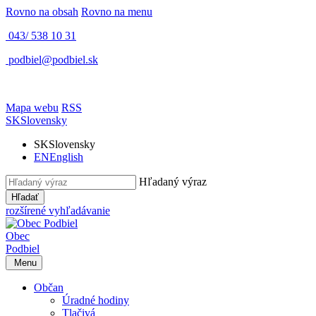
Rovno na obsah
Rovno na menu
043/ 538 10 31
podbiel@podbiel.sk
Mapa webu
RSS
SK
Slovensky
SK
Slovensky
EN
English
Hľadaný výraz
Hľadať
rozšírené vyhľadávanie
Obec
Podbiel
Menu
Občan
Úradné hodiny
Tlačivá