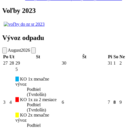
Voľby 2023
Vývoz odpadu
August
2026
Po
Ut
St
Št
Pi
So
Ne
27
28
29
30
31
1
2
5
KO 1x mesačne
vývoz
Podbiel
(Tvrdošín)
KO 1x za 2 mesiace
3
4
6
7
8
9
Podbiel
(Tvrdošín)
KO 2x mesačne
vývoz
Podbiel