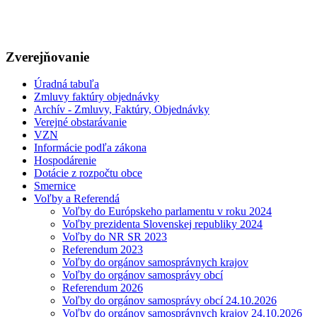
Zverejňovanie
Úradná tabuľa
Zmluvy faktúry objednávky
Archív - Zmluvy, Faktúry, Objednávky
Verejné obstarávanie
VZN
Informácie podľa zákona
Hospodárenie
Dotácie z rozpočtu obce
Smernice
Voľby a Referendá
Voľby do Európskeho parlamentu v roku 2024
Voľby prezidenta Slovenskej republiky 2024
Voľby do NR SR 2023
Referendum 2023
Voľby do orgánov samosprávnych krajov
Voľby do orgánov samosprávy obcí
Referendum 2026
Voľby do orgánov samosprávy obcí 24.10.2026
Voľby do orgánov samosprávnych krajov 24.10.2026