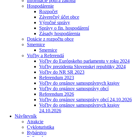
Informácie podľa zákona
Hospodárenie
Rozpočet
Záverečný účet obce
Výročné správy
Správy o fin. hospodárení
Zásady hospodárenia
Dotácie z rozpočtu obce
Smernice
Smernice
Voľby a Referendá
Voľby do Európskeho parlamentu v roku 2024
Voľby prezidenta Slovenskej republiky 2024
Voľby do NR SR 2023
Referendum 2023
Voľby do orgánov samosprávnych krajov
Voľby do orgánov samosprávy obcí
Referendum 2026
Voľby do orgánov samosprávy obcí 24.10.2026
Voľby do orgánov samosprávnych krajov
24.10.2026
Návštevník
Atrakcie
Cykloturistika
Rybárstvo