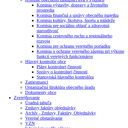
Komisia výstavby, dopravy a životného
prostredia
Komisia finančná a správy obecného majetku
Komisia kultúry, školstva, športu a mládeže
Komisia pre sociálnu oblasť a zdravotnú
starostlivosť
Komisia cestovného ruchu a regionálneho
rozvoja
Komisia pre ochranu verejného poriadku
Komisia o ochrane verejného záujmu pri výkone
funkcií verejných funkcionárov
Hlavný kontrolór obce
Plány kontrolnej činnosti
Správy o kontrolnej činnosti
Stanoviská hlavného kontrolóra
Zamestnanci
Organizačná štruktúra obecného úradu
Dokumenty obce
Zverejňovanie
Úradná tabuľa
Zmluvy faktúry objednávky
Archív - Zmluvy, Faktúry, Objednávky
Verejné obstarávanie
VZN