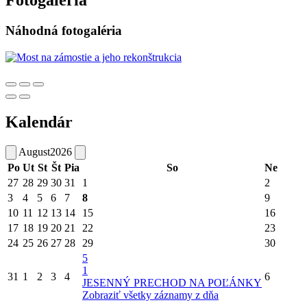
Fotogaléria
Náhodná fotogaléria
Kalendár
August
2026
Po
Ut
St
Št
Pia
So
Ne
27
28
29
30
31
1
2
3
4
5
6
7
8
9
10
11
12
13
14
15
16
17
18
19
20
21
22
23
24
25
26
27
28
29
30
5
1
31
1
2
3
4
6
JESENNÝ PRECHOD NA POĽÁNKY
Zobraziť všetky záznamy z dňa