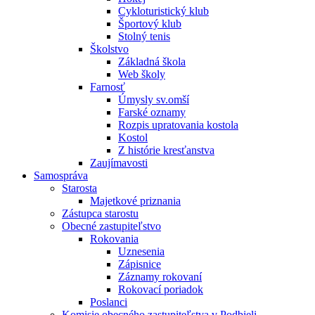
Cykloturistický klub
Športový klub
Stolný tenis
Školstvo
Základná škola
Web školy
Farnosť
Úmysly sv.omší
Farské oznamy
Rozpis upratovania kostola
Kostol
Z histórie kresťanstva
Zaujímavosti
Samospráva
Starosta
Majetkové priznania
Zástupca starostu
Obecné zastupiteľstvo
Rokovania
Uznesenia
Zápisnice
Záznamy rokovaní
Rokovací poriadok
Poslanci
Komisie obecného zastupiteľstva v Podbieli