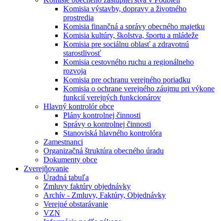
Komisia výstavby, dopravy a životného
prostredia
Komisia finančná a správy obecného majetku
Komisia kultúry, školstva, športu a mládeže
Komisia pre sociálnu oblasť a zdravotnú
starostlivosť
Komisia cestovného ruchu a regionálneho
rozvoja
Komisia pre ochranu verejného poriadku
Komisia o ochrane verejného záujmu pri výkone
funkcií verejných funkcionárov
Hlavný kontrolór obce
Plány kontrolnej činnosti
Správy o kontrolnej činnosti
Stanoviská hlavného kontrolóra
Zamestnanci
Organizačná štruktúra obecného úradu
Dokumenty obce
Zverejňovanie
Úradná tabuľa
Zmluvy faktúry objednávky
Archív - Zmluvy, Faktúry, Objednávky
Verejné obstarávanie
VZN