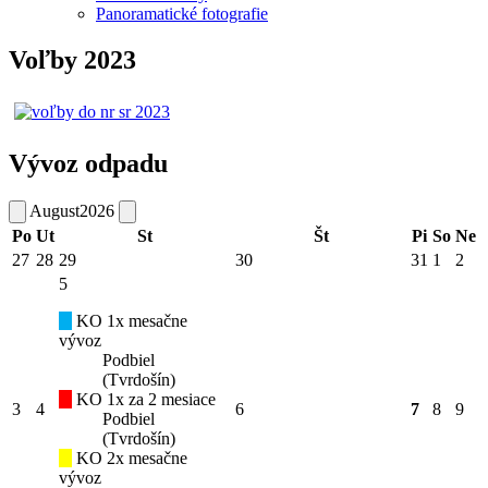
Panoramatické fotografie
Voľby 2023
Vývoz odpadu
August
2026
Po
Ut
St
Št
Pi
So
Ne
27
28
29
30
31
1
2
5
KO 1x mesačne
vývoz
Podbiel
(Tvrdošín)
KO 1x za 2 mesiace
3
4
6
7
8
9
Podbiel
(Tvrdošín)
KO 2x mesačne
vývoz