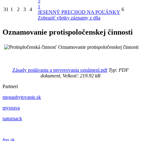
5
1
31
1
2
3
4
6
JESENNÝ PRECHOD NA POĽÁNKY
Zobraziť všetky záznamy z dňa
Oznamovanie protispoločenskej činnosti
Oznamovanie protispoločenskej činnosti
Zásady podávania a preverovania oznámení.pdf
Typ: PDF
dokument, Velkosť: 219.92 kB
Partneri
megaubytovanie.sk
myorava
naturpack
fpu.sk