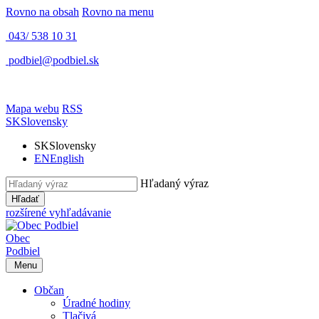
Rovno na obsah
Rovno na menu
043/ 538 10 31
podbiel@podbiel.sk
Mapa webu
RSS
SK
Slovensky
SK
Slovensky
EN
English
Hľadaný výraz
Hľadať
rozšírené vyhľadávanie
Obec
Podbiel
Menu
Občan
Úradné hodiny
Tlačivá