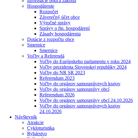
Informácie podľa zákona
Hospodárenie
Rozpočet
Záverečný účet obce
Výročné správy
Správy o fin. hospodárení
Zásady hospodárenia
Dotácie z rozpočtu obce
Smernice
Smernice
Voľby a Referendá
Voľby do Európskeho parlamentu v roku 2024
Voľby prezidenta Slovenskej republiky 2024
Voľby do NR SR 2023
Referendum 2023
Voľby do orgánov samosprávnych krajov
Voľby do orgánov samosprávy obcí
Referendum 2026
Voľby do orgánov samosprávy obcí 24.10.2026
Voľby do orgánov samosprávnych krajov
24.10.2026
Návštevník
Atrakcie
Cykloturistika
Rybárstvo