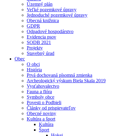
Územný plán
Veľké pozemkové úpravy
Jednoduché pozemkové úpravy
Obecná knižnica
GDPR
Odpadové hospodárstvo
Evidencia psov
SODB 2021
Projekty
Stavebný úrad
Obec
O obci
História
Prvá dochovaná písomná zmienka
Archeologický výskum Biela Skala 2019
Vysťahovalectvo
Fauna a flóra
Symboly obce
Povesti o Podbieli
Články od prispievateľov
Obecné noviny
Kultúra a šport
Kultúra
Šport
Hokej