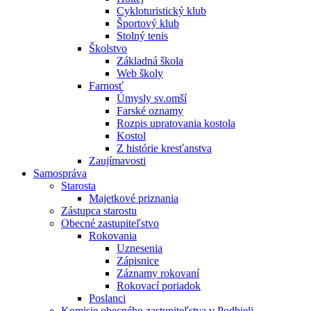
Cykloturistický klub
Športový klub
Stolný tenis
Školstvo
Základná škola
Web školy
Farnosť
Úmysly sv.omší
Farské oznamy
Rozpis upratovania kostola
Kostol
Z histórie kresťanstva
Zaujímavosti
Samospráva
Starosta
Majetkové priznania
Zástupca starostu
Obecné zastupiteľstvo
Rokovania
Uznesenia
Zápisnice
Záznamy rokovaní
Rokovací poriadok
Poslanci
Komisie obecného zastupiteľstva v Podbieli