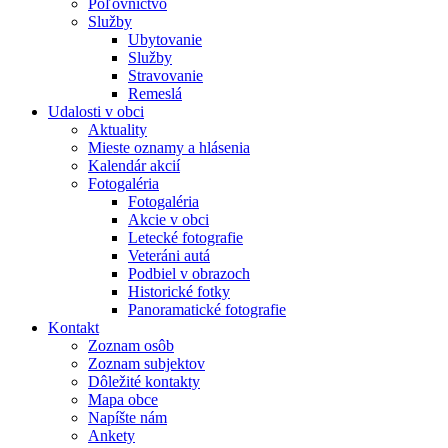
Poľovníctvo
Služby
Ubytovanie
Služby
Stravovanie
Remeslá
Udalosti v obci
Aktuality
Mieste oznamy a hlásenia
Kalendár akcií
Fotogaléria
Fotogaléria
Akcie v obci
Letecké fotografie
Veteráni autá
Podbiel v obrazoch
Historické fotky
Panoramatické fotografie
Kontakt
Zoznam osôb
Zoznam subjektov
Dôležité kontakty
Mapa obce
Napíšte nám
Ankety