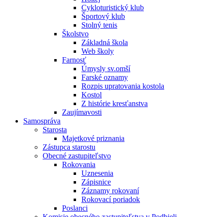
Cykloturistický klub
Športový klub
Stolný tenis
Školstvo
Základná škola
Web školy
Farnosť
Úmysly sv.omší
Farské oznamy
Rozpis upratovania kostola
Kostol
Z histórie kresťanstva
Zaujímavosti
Samospráva
Starosta
Majetkové priznania
Zástupca starostu
Obecné zastupiteľstvo
Rokovania
Uznesenia
Zápisnice
Záznamy rokovaní
Rokovací poriadok
Poslanci
Komisie obecného zastupiteľstva v Podbieli