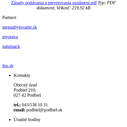
Zásady podávania a preverovania oznámení.pdf
Typ: PDF
dokument, Velkosť: 219.92 kB
Partneri
megaubytovanie.sk
myorava
naturpack
fpu.sk
Kontakty
Obecný úrad
Podbiel 210,
027 42 Podbiel
tel.:
043/538 10 31
email:
podbiel@podbiel.sk
Úradné hodiny