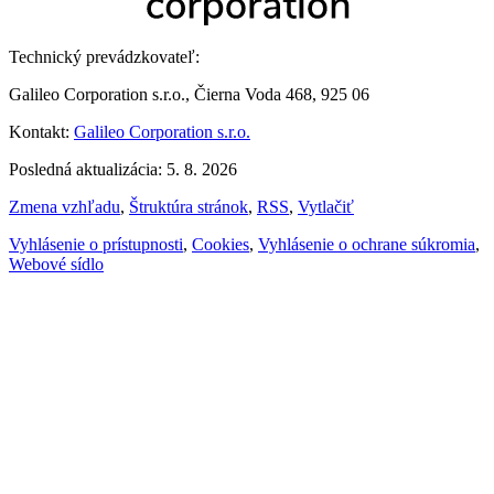
Technický prevádzkovateľ:
Galileo Corporation s.r.o., Čierna Voda 468, 925 06
Kontakt:
Galileo Corporation s.r.o.
Posledná aktualizácia: 5. 8. 2026
Zmena vzhľadu
,
Štruktúra stránok
,
RSS
,
Vytlačiť
Vyhlásenie o prístupnosti
,
Cookies
,
Vyhlásenie o ochrane súkromia
,
Webové sídlo