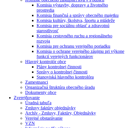
Komisia výstavby, dopravy a životného
prostredia
Komisia finančná a správy obecného majetku
Komisia kultúry, školstva, športu a mládeže
Komisia pre sociálnu oblasť a zdravotnú
starostlivosť
Komisia cestovného ruchu a regionálneho
rozvoja
Komisia pre ochranu verejného poriadku
Komisia o ochrane verejného záujmu pri výkone
funkcií verejných funkcionárov
Hlavný kontrolór obce
Plány kontrolnej činnosti
Správy o kontrolnej činnosti
Stanoviská hlavného kontrolóra
Zamestnanci
Organizačná štruktúra obecného úradu
Dokumenty obce
Zverejňovanie
Úradná tabuľa
Zmluvy faktúry objednávky
Archív - Zmluvy, Faktúry, Objednávky
Verejné obstarávanie
VZN