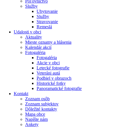
Poľovníctvo
Služby
Ubytovanie
Služby
Stravovanie
Remeslá
Udalosti v obci
Aktuality
Mieste oznamy a hlásenia
Kalendár akcií
Fotogaléria
Fotogaléria
Akcie v obci
Letecké fotografie
Veteráni autá
Podbiel v obrazoch
Historické fotky
Panoramatické fotografie
Kontakt
Zoznam osôb
Zoznam subjektov
Dôležité kontakty
Mapa obce
Napíšte nám
Ankety