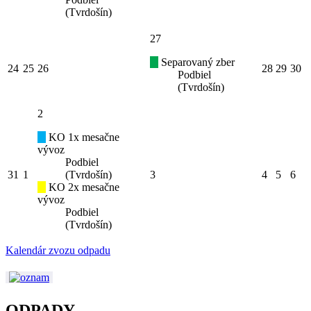
(Tvrdošín)
27
Separovaný zber
24
25
26
28
29
30
Podbiel
(Tvrdošín)
2
KO 1x mesačne
vývoz
Podbiel
31
1
(Tvrdošín)
3
4
5
6
KO 2x mesačne
vývoz
Podbiel
(Tvrdošín)
Kalendár zvozu odpadu
ODPADY