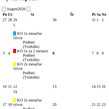
August
2026
Po
Ut
St
Št
Pi
So
Ne
27
28
29
30
31
1
2
5
KO 1x mesačne
vývoz
Podbiel
(Tvrdošín)
KO 1x za 2 mesiace
3
4
6
7
8
9
Podbiel
(Tvrdošín)
KO 2x mesačne
vývoz
Podbiel
(Tvrdošín)
10
11
12
13
14
15
16
19
KO 2x mesačne
17
18
vývoz
20
21
22
23
Podbiel