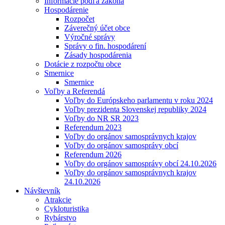
Informácie podľa zákona
Hospodárenie
Rozpočet
Záverečný účet obce
Výročné správy
Správy o fin. hospodárení
Zásady hospodárenia
Dotácie z rozpočtu obce
Smernice
Smernice
Voľby a Referendá
Voľby do Európskeho parlamentu v roku 2024
Voľby prezidenta Slovenskej republiky 2024
Voľby do NR SR 2023
Referendum 2023
Voľby do orgánov samosprávnych krajov
Voľby do orgánov samosprávy obcí
Referendum 2026
Voľby do orgánov samosprávy obcí 24.10.2026
Voľby do orgánov samosprávnych krajov
24.10.2026
Návštevník
Atrakcie
Cykloturistika
Rybárstvo