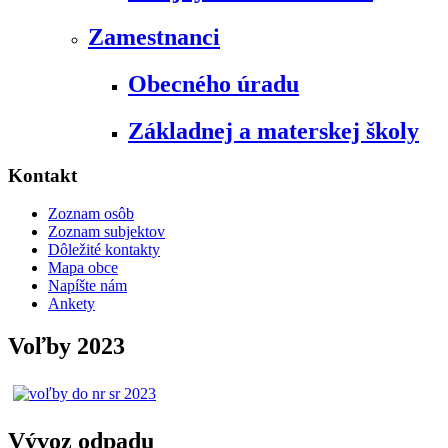
Zamestnanci
Obecného úradu
Základnej a materskej školy
Kontakt
Zoznam osôb
Zoznam subjektov
Dôležité kontakty
Mapa obce
Napíšte nám
Ankety
Voľby 2023
Vývoz odpadu