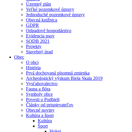
Územný plán
Veľké pozemkové úpravy
Jednoduché pozemkové úpravy
Obecná knižnica
GDPR
Odpadové hospodárstvo
Evidencia psov
SODB 2021
Projekty
Stavebný úrad
Obec
O obci
História
Prvá dochovaná písomná zmienka
Archeologický výskum Biela Skala 2019
Vysťahovalectvo
Fauna a flóra
Symboly obce
Povesti o Podbieli
Články od prispievateľov
Obecné noviny
Kultúra a šport
Kultúra
Šport
Hokej