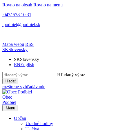
Rovno na obsah
Rovno na menu
043/ 538 10 31
podbiel@podbiel.sk
Mapa webu
RSS
SK
Slovensky
SK
Slovensky
EN
English
Hľadaný výraz
Hľadať
rozšírené vyhľadávanie
Obec
Podbiel
Menu
Občan
Úradné hodiny
Tlačivá