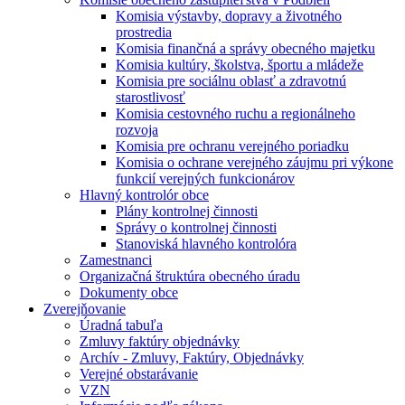
Komisia výstavby, dopravy a životného
prostredia
Komisia finančná a správy obecného majetku
Komisia kultúry, školstva, športu a mládeže
Komisia pre sociálnu oblasť a zdravotnú
starostlivosť
Komisia cestovného ruchu a regionálneho
rozvoja
Komisia pre ochranu verejného poriadku
Komisia o ochrane verejného záujmu pri výkone
funkcií verejných funkcionárov
Hlavný kontrolór obce
Plány kontrolnej činnosti
Správy o kontrolnej činnosti
Stanoviská hlavného kontrolóra
Zamestnanci
Organizačná štruktúra obecného úradu
Dokumenty obce
Zverejňovanie
Úradná tabuľa
Zmluvy faktúry objednávky
Archív - Zmluvy, Faktúry, Objednávky
Verejné obstarávanie
VZN