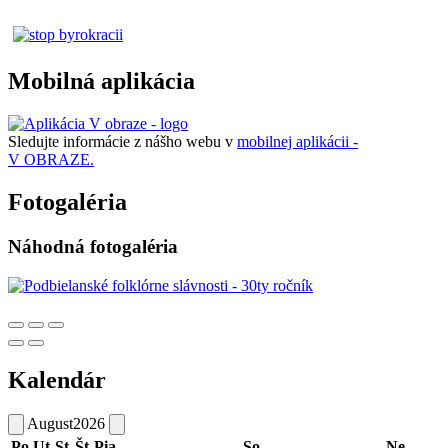
Mobilná aplikácia
Sledujte informácie z nášho webu v
mobilnej aplikácii -
V OBRAZE.
Fotogaléria
Náhodná fotogaléria
Kalendár
August
2026
Po
Ut
St
Št
Pia
So
Ne