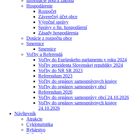
Informácie podľa zákona
Hospodárenie
Rozpočet
Záverečný účet obce
Výročné správy
Správy o fin. hospodárení
Zásady hospodárenia
Dotácie z rozpočtu obce
Smernice
Smernice
Voľby a Referendá
Voľby do Európskeho parlamentu v roku 2024
Voľby prezidenta Slovenskej republiky 2024
Voľby do NR SR 2023
Referendum 2023
Voľby do orgánov samosprávnych krajov
Voľby do orgánov samosprávy obcí
Referendum 2026
Voľby do orgánov samosprávy obcí 24.10.2026
Voľby do orgánov samosprávnych krajov
24.10.2026
Návštevník
Atrakcie
Cykloturistika
Rybárstvo