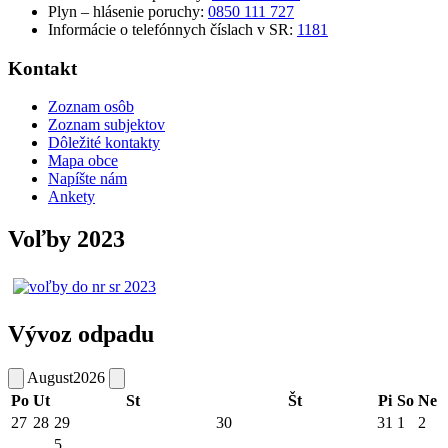
Plyn – hlásenie poruchy:
0850 111 727
Informácie o telefónnych číslach v SR:
1181
Kontakt
Zoznam osôb
Zoznam subjektov
Dôležité kontakty
Mapa obce
Napíšte nám
Ankety
Voľby 2023
Vývoz odpadu
August
2026
Po
Ut
St
Št
Pi
So
Ne
27
28
29
30
31
1
2
5