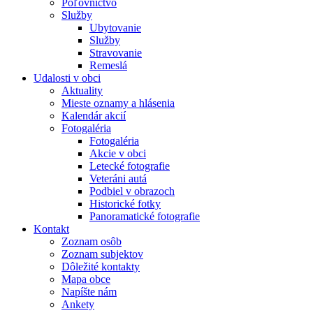
Poľovníctvo
Služby
Ubytovanie
Služby
Stravovanie
Remeslá
Udalosti v obci
Aktuality
Mieste oznamy a hlásenia
Kalendár akcií
Fotogaléria
Fotogaléria
Akcie v obci
Letecké fotografie
Veteráni autá
Podbiel v obrazoch
Historické fotky
Panoramatické fotografie
Kontakt
Zoznam osôb
Zoznam subjektov
Dôležité kontakty
Mapa obce
Napíšte nám
Ankety