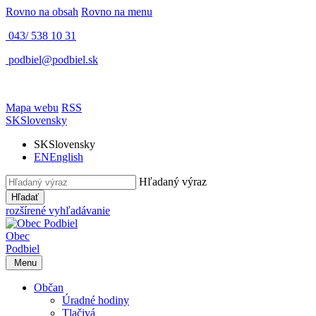
Rovno na obsah
Rovno na menu
043/ 538 10 31
podbiel@podbiel.sk
Mapa webu
RSS
SK
Slovensky
SK
Slovensky
EN
English
Hľadaný výraz
Hľadať
rozšírené vyhľadávanie
Obec
Podbiel
Menu
Občan
Úradné hodiny
Tlačivá