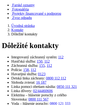
Farské oznamy
Fotogaléria
Projekty financované s podporou
Zvoz odpadu
Úvodná stránka
Kontakt
Dôležité kontakty
Dôležité kontakty
Integrovaný záchranný systém:
112
Hasičská služba:
150
,
112
Záchranná služba:
155
,
112
Polícia:
158
,
112
Havarijná služba:
0123
Detská linka záchrany:
0800 112 112
Sloboda zvierat:
16 187
Linka pomoci obetiam násilia:
0850 111 321
Linka dôvery:
02/44460606
Elektrina – hlásenie poruchy z celého
Slovenska:
0800 111 567
Voda – hlásenie poruchy:
0800 121 333