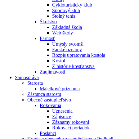
Cykloturistický klub
Športový klub
Stolný tenis
Školstvo
Základná škola
Web školy
Farnosť
Úmysly sv.omší
Farské oznamy
Rozpis upratovania kostola
Kostol
Z histórie kresťanstva
Zaujímavosti
Samospráva
Starosta
Majetkové priznania
Zástupca starostu
Obecné zastupiteľstvo
Rokovania
Uznesenia
Zápisnice
Záznamy rokovaní
Rokovací poriadok
Poslanci
Komisie obecného zastupiteľstva v Podbieli