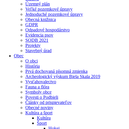
Územný plán
Veľké pozemkové úpravy
Jednoduché pozemkové úpravy
Obecná knižnica
GDPR
Odpadové hospodárstvo
Evidencia psov
SODB 2021
Projekty
Stavebný úrad
Obec
O obci
História
Prvá dochovaná písomná zmienka
Archeologický výskum Biela Skala 2019
Vysťahovalectvo
Fauna a flóra
Symboly obce
Povesti o Podbieli
Články od prispievateľov
Obecné noviny
Kultúra a šport
Kultúra
Šport
Hokej