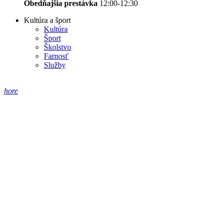
Obedňajšia prestávka
12:00-12:30
Kultúra a šport
Kultúra
Šport
Školstvo
Farnosť
Služby
hore