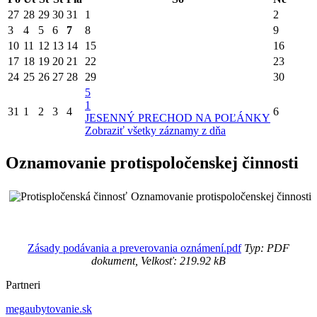
27
28
29
30
31
1
2
3
4
5
6
7
8
9
10
11
12
13
14
15
16
17
18
19
20
21
22
23
24
25
26
27
28
29
30
5
1
31
1
2
3
4
6
JESENNÝ PRECHOD NA POĽÁNKY
Zobraziť všetky záznamy z dňa
Oznamovanie protispoločenskej činnosti
Oznamovanie protispoločenskej činnosti
Zásady podávania a preverovania oznámení.pdf
Typ: PDF
dokument, Velkosť: 219.92 kB
Partneri
megaubytovanie.sk