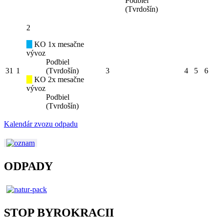
Podbiel
(Tvrdošín)
2
KO 1x mesačne
vývoz
Podbiel
31
1
(Tvrdošín)
3
4
5
6
KO 2x mesačne
vývoz
Podbiel
(Tvrdošín)
Kalendár zvozu odpadu
ODPADY
STOP BYROKRACII