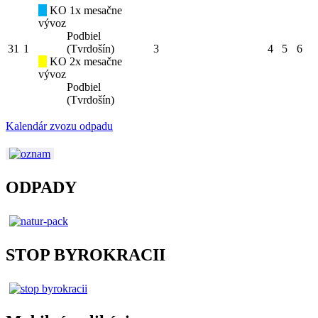
KO 1x mesačne
vývoz
Podbiel
31
1
(Tvrdošín)
3
4
5
6
KO 2x mesačne
vývoz
Podbiel
(Tvrdošín)
Kalendár zvozu odpadu
ODPADY
STOP BYROKRACII