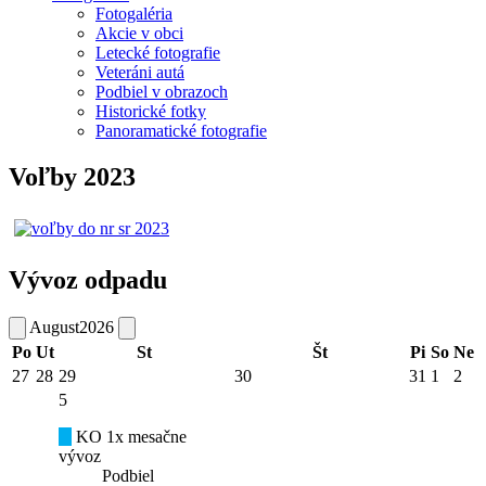
Fotogaléria
Akcie v obci
Letecké fotografie
Veteráni autá
Podbiel v obrazoch
Historické fotky
Panoramatické fotografie
Voľby 2023
Vývoz odpadu
August
2026
Po
Ut
St
Št
Pi
So
Ne
27
28
29
30
31
1
2
5
KO 1x mesačne
vývoz
Podbiel