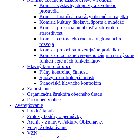
Komisia výstavby, dopravy a životného
prostredia
Komisia finančná a správy obecného majetku
Komisia kultúry, školstva, športu a mládeže
Komisia pre sociálnu oblasť a zdravotnú
starostlivosť
Komisia cestovného ruchu a regionálneho
rozvoja
Komisia pre ochranu verejného poriadku
Komisia o ochrane verejného záujmu pri výkone
funkcií verejných funkcionárov
Hlavný kontrolór obce
Plány kontrolnej činnosti
Správy o kontrolnej činnosti
Stanoviská hlavného kontrolóra
Zamestnanci
Organizačná štruktúra obecného úradu
Dokumenty obce
Zverejňovanie
Úradná tabuľa
Zmluvy faktúry objednávky
Archív - Zmluvy, Faktúry, Objednávky
Verejné obstarávanie
VZN