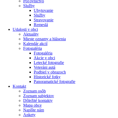
Poľovníctvo
Služby
Ubytovanie
Služby
Stravovanie
Remeslá
Udalosti v obci
Aktuality
Mieste oznamy a hlásenia
Kalendár akcií
Fotogaléria
Fotogaléria
Akcie v obci
Letecké fotografie
Veteráni autá
Podbiel v obrazoch
Historické fotky
Panoramatické fotografie
Kontakt
Zoznam osôb
Zoznam subjektov
Dôležité kontakty
Mapa obce
Napíšte nám
Ankety