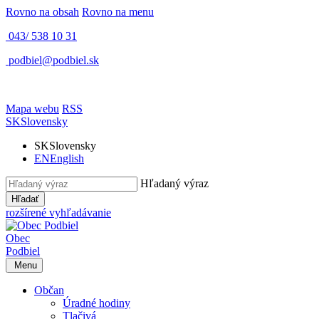
Rovno na obsah
Rovno na menu
043/ 538 10 31
podbiel@podbiel.sk
Mapa webu
RSS
SK
Slovensky
SK
Slovensky
EN
English
Hľadaný výraz
Hľadať
rozšírené vyhľadávanie
Obec
Podbiel
Menu
Občan
Úradné hodiny
Tlačivá