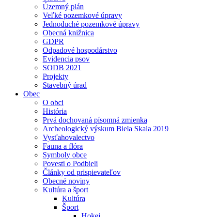
Územný plán
Veľké pozemkové úpravy
Jednoduché pozemkové úpravy
Obecná knižnica
GDPR
Odpadové hospodárstvo
Evidencia psov
SODB 2021
Projekty
Stavebný úrad
Obec
O obci
História
Prvá dochovaná písomná zmienka
Archeologický výskum Biela Skala 2019
Vysťahovalectvo
Fauna a flóra
Symboly obce
Povesti o Podbieli
Články od prispievateľov
Obecné noviny
Kultúra a šport
Kultúra
Šport
Hokej