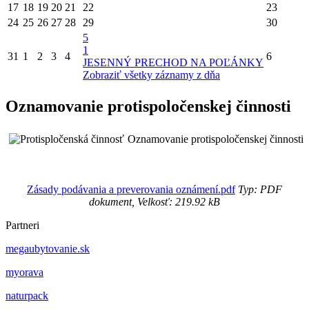
17
18
19
20
21
22
23
24
25
26
27
28
29
30
5
1
31
1
2
3
4
6
JESENNÝ PRECHOD NA POĽÁNKY
Zobraziť všetky záznamy z dňa
Oznamovanie protispoločenskej činnosti
Oznamovanie protispoločenskej činnosti
Zásady podávania a preverovania oznámení.pdf
Typ: PDF
dokument, Velkosť: 219.92 kB
Partneri
megaubytovanie.sk
myorava
naturpack