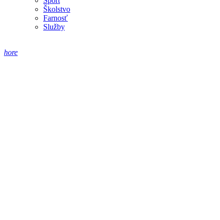
Šport
Školstvo
Farnosť
Služby
hore