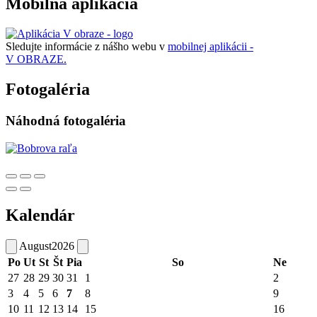
Mobilná aplikácia
Sledujte informácie z nášho webu v
mobilnej aplikácii -
V OBRAZE.
Fotogaléria
Náhodná fotogaléria
Kalendár
August
2026
Po
Ut
St
Št
Pia
So
Ne
27
28
29
30
31
1
2
3
4
5
6
7
8
9
10
11
12
13
14
15
16