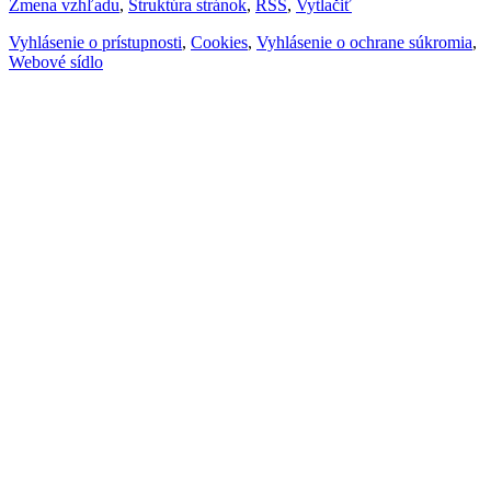
Zmena vzhľadu
,
Štruktúra stránok
,
RSS
,
Vytlačiť
Vyhlásenie o prístupnosti
,
Cookies
,
Vyhlásenie o ochrane súkromia
,
Webové sídlo