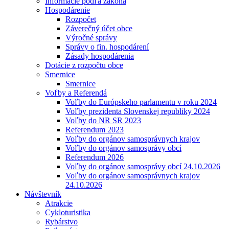
Informácie podľa zákona
Hospodárenie
Rozpočet
Záverečný účet obce
Výročné správy
Správy o fin. hospodárení
Zásady hospodárenia
Dotácie z rozpočtu obce
Smernice
Smernice
Voľby a Referendá
Voľby do Európskeho parlamentu v roku 2024
Voľby prezidenta Slovenskej republiky 2024
Voľby do NR SR 2023
Referendum 2023
Voľby do orgánov samosprávnych krajov
Voľby do orgánov samosprávy obcí
Referendum 2026
Voľby do orgánov samosprávy obcí 24.10.2026
Voľby do orgánov samosprávnych krajov
24.10.2026
Návštevník
Atrakcie
Cykloturistika
Rybárstvo