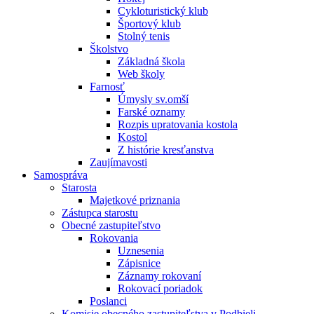
Cykloturistický klub
Športový klub
Stolný tenis
Školstvo
Základná škola
Web školy
Farnosť
Úmysly sv.omší
Farské oznamy
Rozpis upratovania kostola
Kostol
Z histórie kresťanstva
Zaujímavosti
Samospráva
Starosta
Majetkové priznania
Zástupca starostu
Obecné zastupiteľstvo
Rokovania
Uznesenia
Zápisnice
Záznamy rokovaní
Rokovací poriadok
Poslanci
Komisie obecného zastupiteľstva v Podbieli