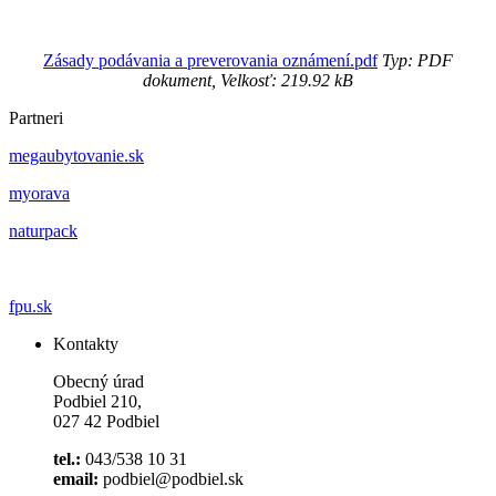
Zásady podávania a preverovania oznámení.pdf
Typ: PDF
dokument, Velkosť: 219.92 kB
Partneri
megaubytovanie.sk
myorava
naturpack
fpu.sk
Kontakty
Obecný úrad
Podbiel 210,
027 42 Podbiel
tel.:
043/538 10 31
email:
podbiel@podbiel.sk