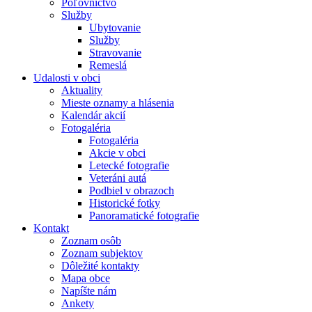
Poľovníctvo
Služby
Ubytovanie
Služby
Stravovanie
Remeslá
Udalosti v obci
Aktuality
Mieste oznamy a hlásenia
Kalendár akcií
Fotogaléria
Fotogaléria
Akcie v obci
Letecké fotografie
Veteráni autá
Podbiel v obrazoch
Historické fotky
Panoramatické fotografie
Kontakt
Zoznam osôb
Zoznam subjektov
Dôležité kontakty
Mapa obce
Napíšte nám
Ankety