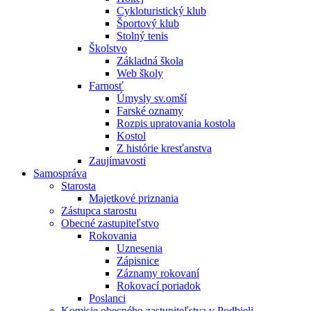
Cykloturistický klub
Športový klub
Stolný tenis
Školstvo
Základná škola
Web školy
Farnosť
Úmysly sv.omší
Farské oznamy
Rozpis upratovania kostola
Kostol
Z histórie kresťanstva
Zaujímavosti
Samospráva
Starosta
Majetkové priznania
Zástupca starostu
Obecné zastupiteľstvo
Rokovania
Uznesenia
Zápisnice
Záznamy rokovaní
Rokovací poriadok
Poslanci
Komisie obecného zastupiteľstva v Podbieli