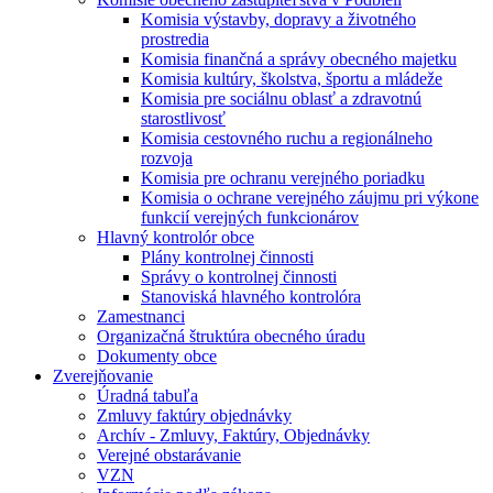
Komisia výstavby, dopravy a životného
prostredia
Komisia finančná a správy obecného majetku
Komisia kultúry, školstva, športu a mládeže
Komisia pre sociálnu oblasť a zdravotnú
starostlivosť
Komisia cestovného ruchu a regionálneho
rozvoja
Komisia pre ochranu verejného poriadku
Komisia o ochrane verejného záujmu pri výkone
funkcií verejných funkcionárov
Hlavný kontrolór obce
Plány kontrolnej činnosti
Správy o kontrolnej činnosti
Stanoviská hlavného kontrolóra
Zamestnanci
Organizačná štruktúra obecného úradu
Dokumenty obce
Zverejňovanie
Úradná tabuľa
Zmluvy faktúry objednávky
Archív - Zmluvy, Faktúry, Objednávky
Verejné obstarávanie
VZN