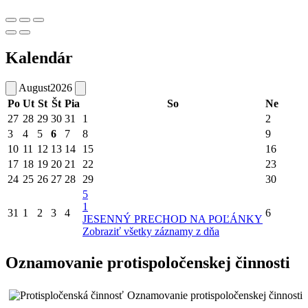
Kalendár
August
2026
Po
Ut
St
Št
Pia
So
Ne
27
28
29
30
31
1
2
3
4
5
6
7
8
9
10
11
12
13
14
15
16
17
18
19
20
21
22
23
24
25
26
27
28
29
30
5
1
31
1
2
3
4
6
JESENNÝ PRECHOD NA POĽÁNKY
Zobraziť všetky záznamy z dňa
Oznamovanie protispoločenskej činnosti
Oznamovanie protispoločenskej činnosti