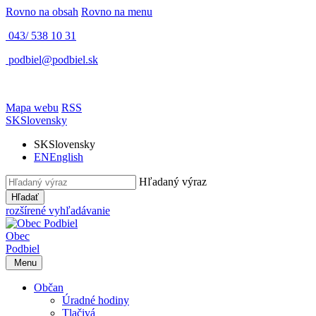
Rovno na obsah
Rovno na menu
043/ 538 10 31
podbiel@podbiel.sk
Mapa webu
RSS
SK
Slovensky
SK
Slovensky
EN
English
Hľadaný výraz
Hľadať
rozšírené vyhľadávanie
Obec
Podbiel
Menu
Občan
Úradné hodiny
Tlačivá