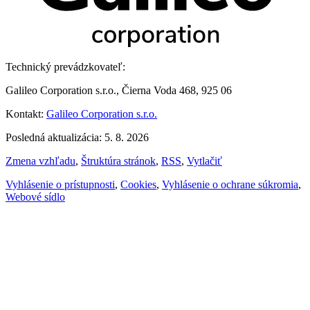
Technický prevádzkovateľ:
Galileo Corporation s.r.o., Čierna Voda 468, 925 06
Kontakt:
Galileo Corporation s.r.o.
Posledná aktualizácia: 5. 8. 2026
Zmena vzhľadu
,
Štruktúra stránok
,
RSS
,
Vytlačiť
Vyhlásenie o prístupnosti
,
Cookies
,
Vyhlásenie o ochrane súkromia
,
Webové sídlo