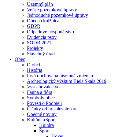
Územný plán
Veľké pozemkové úpravy
Jednoduché pozemkové úpravy
Obecná knižnica
GDPR
Odpadové hospodárstvo
Evidencia psov
SODB 2021
Projekty
Stavebný úrad
Obec
O obci
História
Prvá dochovaná písomná zmienka
Archeologický výskum Biela Skala 2019
Vysťahovalectvo
Fauna a flóra
Symboly obce
Povesti o Podbieli
Články od prispievateľov
Obecné noviny
Kultúra a šport
Kultúra
Šport
Hokej