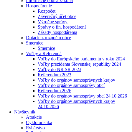
Informácie podľa zákona
Hospodárenie
Rozpočet
Záverečný účet obce
Výročné správy
Správy o fin. hospodárení
Zásady hospodárenia
Dotácie z rozpočtu obce
Smernice
Smernice
Voľby a Referendá
Voľby do Európskeho parlamentu v roku 2024
Voľby prezidenta Slovenskej republiky 2024
Voľby do NR SR 2023
Referendum 2023
Voľby do orgánov samosprávnych krajov
Voľby do orgánov samosprávy obcí
Referendum 2026
Voľby do orgánov samosprávy obcí 24.10.2026
Voľby do orgánov samosprávnych krajov
24.10.2026
Návštevník
Atrakcie
Cykloturistika
Rybárstvo