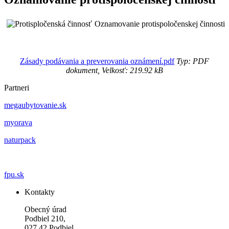
Oznamovanie protispoločenskej činnosti
Zásady podávania a preverovania oznámení.pdf
Typ: PDF
dokument, Velkosť: 219.92 kB
Partneri
megaubytovanie.sk
myorava
naturpack
fpu.sk
Kontakty
Obecný úrad
Podbiel 210,
027 42 Podbiel