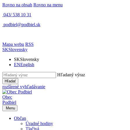
Rovno na obsah
Rovno na menu
043/ 538 10 31
podbiel@podbiel.sk
Mapa webu
RSS
SK
Slovensky
SK
Slovensky
EN
English
Hľadaný výraz
Hľadať
rozšírené vyhľadávanie
Obec
Podbiel
Menu
Občan
Úradné hodiny
Tlačivá