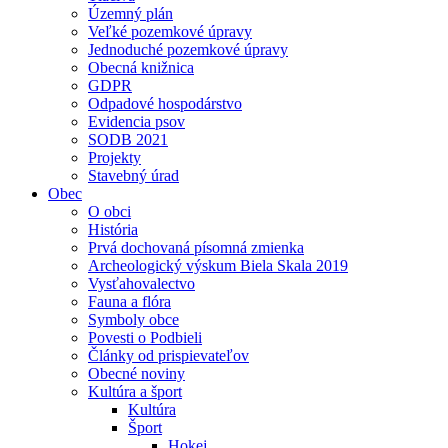
Územný plán
Veľké pozemkové úpravy
Jednoduché pozemkové úpravy
Obecná knižnica
GDPR
Odpadové hospodárstvo
Evidencia psov
SODB 2021
Projekty
Stavebný úrad
Obec
O obci
História
Prvá dochovaná písomná zmienka
Archeologický výskum Biela Skala 2019
Vysťahovalectvo
Fauna a flóra
Symboly obce
Povesti o Podbieli
Články od prispievateľov
Obecné noviny
Kultúra a šport
Kultúra
Šport
Hokej