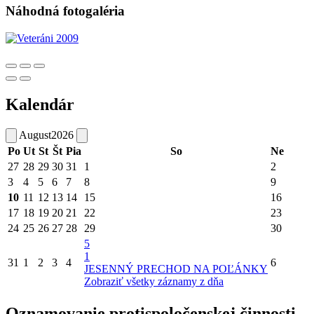
Náhodná fotogaléria
Kalendár
August
2026
Po
Ut
St
Št
Pia
So
Ne
27
28
29
30
31
1
2
3
4
5
6
7
8
9
10
11
12
13
14
15
16
17
18
19
20
21
22
23
24
25
26
27
28
29
30
5
1
31
1
2
3
4
6
JESENNÝ PRECHOD NA POĽÁNKY
Zobraziť všetky záznamy z dňa
Oznamovanie protispoločenskej činnosti