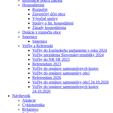
Informácie podľa zákona
Hospodárenie
Rozpočet
Záverečný účet obce
Výročné správy
Správy o fin. hospodárení
Zásady hospodárenia
Dotácie z rozpočtu obce
Smernice
Smernice
Voľby a Referendá
Voľby do Európskeho parlamentu v roku 2024
Voľby prezidenta Slovenskej republiky 2024
Voľby do NR SR 2023
Referendum 2023
Voľby do orgánov samosprávnych krajov
Voľby do orgánov samosprávy obcí
Referendum 2026
Voľby do orgánov samosprávy obcí 24.10.2026
Voľby do orgánov samosprávnych krajov
24.10.2026
Návštevník
Atrakcie
Cykloturistika
Rybárstvo