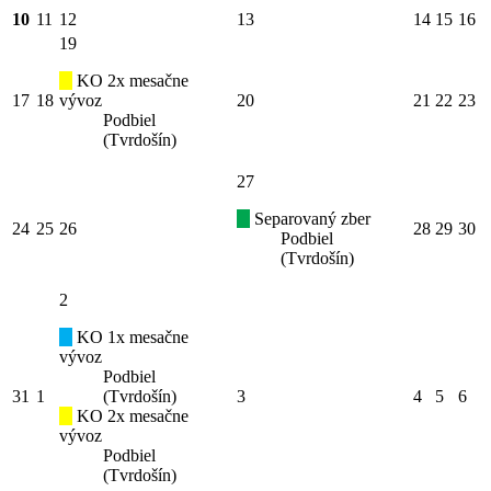
10
11
12
13
14
15
16
19
KO 2x mesačne
17
18
vývoz
20
21
22
23
Podbiel
(Tvrdošín)
27
Separovaný zber
24
25
26
28
29
30
Podbiel
(Tvrdošín)
2
KO 1x mesačne
vývoz
Podbiel
31
1
(Tvrdošín)
3
4
5
6
KO 2x mesačne
vývoz
Podbiel
(Tvrdošín)