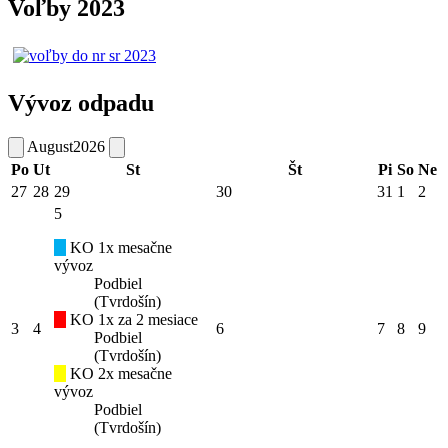
Voľby 2023
Vývoz odpadu
August
2026
Po
Ut
St
Št
Pi
So
Ne
27
28
29
30
31
1
2
5
KO 1x mesačne
vývoz
Podbiel
(Tvrdošín)
KO 1x za 2 mesiace
3
4
6
7
8
9
Podbiel
(Tvrdošín)
KO 2x mesačne
vývoz
Podbiel
(Tvrdošín)