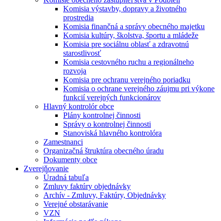
Komisia výstavby, dopravy a životného
prostredia
Komisia finančná a správy obecného majetku
Komisia kultúry, školstva, športu a mládeže
Komisia pre sociálnu oblasť a zdravotnú
starostlivosť
Komisia cestovného ruchu a regionálneho
rozvoja
Komisia pre ochranu verejného poriadku
Komisia o ochrane verejného záujmu pri výkone
funkcií verejných funkcionárov
Hlavný kontrolór obce
Plány kontrolnej činnosti
Správy o kontrolnej činnosti
Stanoviská hlavného kontrolóra
Zamestnanci
Organizačná štruktúra obecného úradu
Dokumenty obce
Zverejňovanie
Úradná tabuľa
Zmluvy faktúry objednávky
Archív - Zmluvy, Faktúry, Objednávky
Verejné obstarávanie
VZN