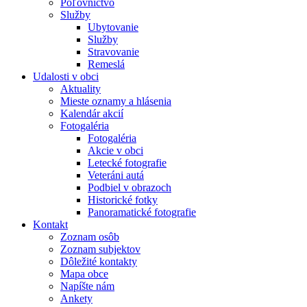
Poľovníctvo
Služby
Ubytovanie
Služby
Stravovanie
Remeslá
Udalosti v obci
Aktuality
Mieste oznamy a hlásenia
Kalendár akcií
Fotogaléria
Fotogaléria
Akcie v obci
Letecké fotografie
Veteráni autá
Podbiel v obrazoch
Historické fotky
Panoramatické fotografie
Kontakt
Zoznam osôb
Zoznam subjektov
Dôležité kontakty
Mapa obce
Napíšte nám
Ankety