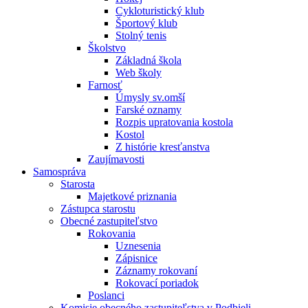
Cykloturistický klub
Športový klub
Stolný tenis
Školstvo
Základná škola
Web školy
Farnosť
Úmysly sv.omší
Farské oznamy
Rozpis upratovania kostola
Kostol
Z histórie kresťanstva
Zaujímavosti
Samospráva
Starosta
Majetkové priznania
Zástupca starostu
Obecné zastupiteľstvo
Rokovania
Uznesenia
Zápisnice
Záznamy rokovaní
Rokovací poriadok
Poslanci
Komisie obecného zastupiteľstva v Podbieli