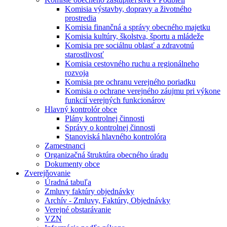
Komisia výstavby, dopravy a životného
prostredia
Komisia finančná a správy obecného majetku
Komisia kultúry, školstva, športu a mládeže
Komisia pre sociálnu oblasť a zdravotnú
starostlivosť
Komisia cestovného ruchu a regionálneho
rozvoja
Komisia pre ochranu verejného poriadku
Komisia o ochrane verejného záujmu pri výkone
funkcií verejných funkcionárov
Hlavný kontrolór obce
Plány kontrolnej činnosti
Správy o kontrolnej činnosti
Stanoviská hlavného kontrolóra
Zamestnanci
Organizačná štruktúra obecného úradu
Dokumenty obce
Zverejňovanie
Úradná tabuľa
Zmluvy faktúry objednávky
Archív - Zmluvy, Faktúry, Objednávky
Verejné obstarávanie
VZN