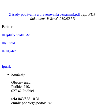
Zásady podávania a preverovania oznámení.pdf
Typ: PDF
dokument, Velkosť: 219.92 kB
Partneri
megaubytovanie.sk
myorava
naturpack
fpu.sk
Kontakty
Obecný úrad
Podbiel 210,
027 42 Podbiel
tel.:
043/538 10 31
email:
podbiel@podbiel.sk