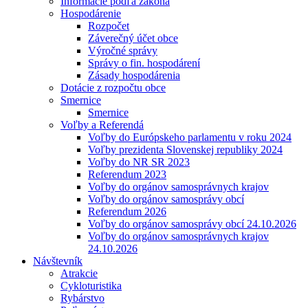
Informácie podľa zákona
Hospodárenie
Rozpočet
Záverečný účet obce
Výročné správy
Správy o fin. hospodárení
Zásady hospodárenia
Dotácie z rozpočtu obce
Smernice
Smernice
Voľby a Referendá
Voľby do Európskeho parlamentu v roku 2024
Voľby prezidenta Slovenskej republiky 2024
Voľby do NR SR 2023
Referendum 2023
Voľby do orgánov samosprávnych krajov
Voľby do orgánov samosprávy obcí
Referendum 2026
Voľby do orgánov samosprávy obcí 24.10.2026
Voľby do orgánov samosprávnych krajov
24.10.2026
Návštevník
Atrakcie
Cykloturistika
Rybárstvo