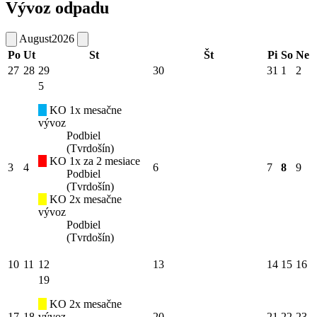
Vývoz odpadu
August
2026
Po
Ut
St
Št
Pi
So
Ne
27
28
29
30
31
1
2
5
KO 1x mesačne
vývoz
Podbiel
(Tvrdošín)
KO 1x za 2 mesiace
3
4
6
7
8
9
Podbiel
(Tvrdošín)
KO 2x mesačne
vývoz
Podbiel
(Tvrdošín)
10
11
12
13
14
15
16
19
KO 2x mesačne
17
18
vývoz
20
21
22
23