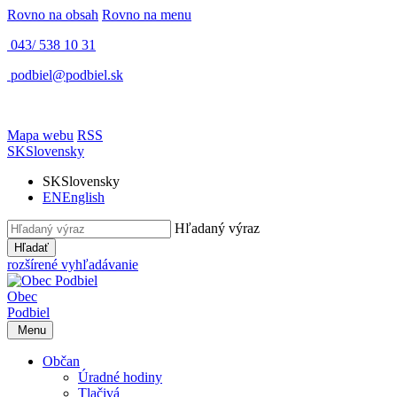
Rovno na obsah
Rovno na menu
043/ 538 10 31
podbiel@podbiel.sk
Mapa webu
RSS
SK
Slovensky
SK
Slovensky
EN
English
Hľadaný výraz
Hľadať
rozšírené vyhľadávanie
Obec
Podbiel
Menu
Občan
Úradné hodiny
Tlačivá