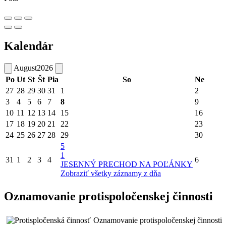
Kalendár
August
2026
Po
Ut
St
Št
Pia
So
Ne
27
28
29
30
31
1
2
3
4
5
6
7
8
9
10
11
12
13
14
15
16
17
18
19
20
21
22
23
24
25
26
27
28
29
30
5
1
31
1
2
3
4
6
JESENNÝ PRECHOD NA POĽÁNKY
Zobraziť všetky záznamy z dňa
Oznamovanie protispoločenskej činnosti
Oznamovanie protispoločenskej činnosti