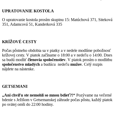
UPRATOVANIE KOSTOLA
O upratovanie kostola prosím skupinu 15: Matúchová 371, Siteková
351, Adamcová 51, Kanderková 335
KRÍŽOVÉ CESTY
Počas pôstneho obdobia sa v piatky a v nedele modlíme pobožnosť
krížovej cesty. V piatok začíname o 18:00 a v nedeľu o 14:00. Dnes
sa budú modliť
členovia spoločenstiev
. V piatok prosím o modlitbu
spoločenstvo mladých
a budúcu nedeľu
mužov
. Celý rozpis
nájdete na nástenke.
GETSEMANI
„Ani chvíľu ste nemohli so mnou bdieť?!“
Pozývame na večerné
bdenie s Ježišom v Getsemanskej záhrade počas pôstu, každý piatok
po svätej omši do 22:00 hodiny.