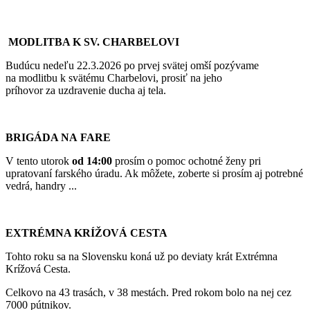
MODLITBA K SV. CHARBELOVI
Budúcu nedeľu 22.3.2026 po prvej svätej omší pozývame
na modlitbu k svätému Charbelovi, prosiť na jeho
príhovor za uzdravenie ducha aj tela.
BRIGÁDA NA FARE
V tento utorok
od 14:00
prosím o pomoc ochotné ženy pri
upratovaní farského úradu. Ak môžete, zoberte si prosím aj potrebné
vedrá, handry ...
EXTRÉMNA KRÍŽOVÁ CESTA
Tohto roku sa na Slovensku koná už po deviaty krát Extrémna
Krížová Cesta.
Celkovo na 43 trasách, v 38 mestách. Pred rokom bolo na nej cez
7000 pútnikov.