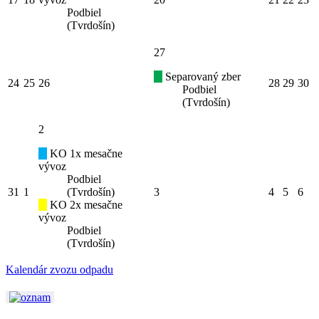
Podbiel
(Tvrdošín)
27
Separovaný zber
24
25
26
28
29
30
Podbiel
(Tvrdošín)
2
KO 1x mesačne
vývoz
Podbiel
31
1
(Tvrdošín)
3
4
5
6
KO 2x mesačne
vývoz
Podbiel
(Tvrdošín)
Kalendár zvozu odpadu