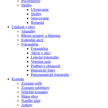
Poľovníctvo
Služby
Ubytovanie
Služby
Stravovanie
Remeslá
Udalosti v obci
Aktuality
Mieste oznamy a hlásenia
Kalendár akcií
Fotogaléria
Fotogaléria
Akcie v obci
Letecké fotografie
Veteráni autá
Podbiel v obrazoch
Historické fotky
Panoramatické fotografie
Kontakt
Zoznam osôb
Zoznam subjektov
Dôležité kontakty
Mapa obce
Napíšte nám
Ankety