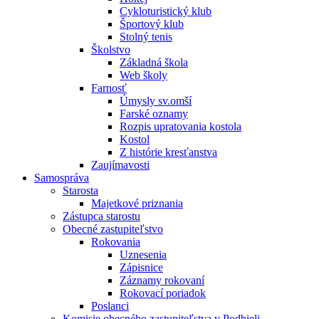
Cykloturistický klub
Športový klub
Stolný tenis
Školstvo
Základná škola
Web školy
Farnosť
Úmysly sv.omší
Farské oznamy
Rozpis upratovania kostola
Kostol
Z histórie kresťanstva
Zaujímavosti
Samospráva
Starosta
Majetkové priznania
Zástupca starostu
Obecné zastupiteľstvo
Rokovania
Uznesenia
Zápisnice
Záznamy rokovaní
Rokovací poriadok
Poslanci
Komisie obecného zastupiteľstva v Podbieli