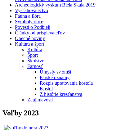
Archeologický výskum Biela Skala 2019
Vysťahovalectvo
Fauna a flóra
Symboly obce
Povesti o Podbieli
Články od prispievateľov
Obecné noviny
Kultúra a šport
Kultúra
Šport
Školstvo
Farnosť
Úmysly sv.omší
Farské oznamy
Rozpis upratovania kostola
Kostol
Z histórie kresťanstva
Zaujímavosti
Voľby 2023