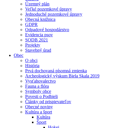
Územný plán
Veľké pozemkové úpravy
Jednoduché pozemkové úpravy
Obecná knižnica
GDPR
Odpadové hospodárstvo
Evidencia psov
SODB 2021
Projekty
Stavebný úrad
Obec
O obci
História
Prvá dochovaná písomná zmienka
Archeologický výskum Biela Skala 2019
Vysťahovalectvo
Fauna a flóra
Symboly obce
Povesti o Podbieli
Články od prispievateľov
Obecné noviny
Kultúra a šport
Kultúra
Šport
Hokej