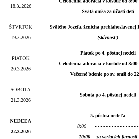
Celodenná adorácia v kostole od 8:00
18.3..2026
Svätá omša za účasti detí
ŠTVRTOK
Svätého Jozefa, ženícha preblahoslavene
19.3.2026
(slávnosť)
Piatok po 4. pôstnej nedeli
PIATOK
Celodenná adorácia v kostole od 8:00
20.3.2026
Večerné bdenie po sv. omši do 2
SOBOTA
Sobota po 4. pôstnej nedeli
21.3.2026
5. pôstna nedeľa
NEDEĽA
8:00
- - - - - - - - - - - - - - - -
22.3.2026
10:00 za veriacich farnosti