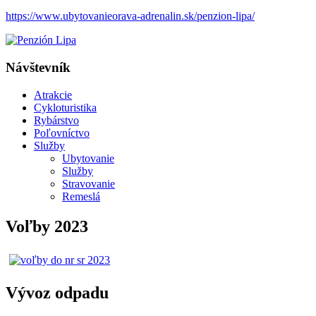
https://www.ubytovanieorava-adrenalin.sk/penzion-lipa/
Návštevník
Atrakcie
Cykloturistika
Rybárstvo
Poľovníctvo
Služby
Ubytovanie
Služby
Stravovanie
Remeslá
Voľby 2023
Vývoz odpadu