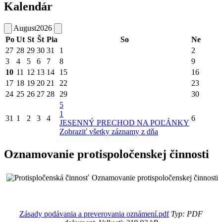
Kalendár
August
2026
Po
Ut
St
Št
Pia
So
Ne
27
28
29
30
31
1
2
3
4
5
6
7
8
9
10
11
12
13
14
15
16
17
18
19
20
21
22
23
24
25
26
27
28
29
30
5
1
31
1
2
3
4
6
JESENNÝ PRECHOD NA POĽÁNKY
Zobraziť všetky záznamy z dňa
Oznamovanie protispoločenskej činnosti
Oznamovanie protispoločenskej činnosti
Zásady podávania a preverovania oznámení.pdf
Typ: PDF