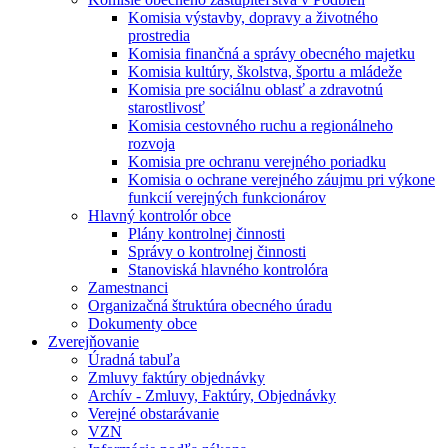
Komisia výstavby, dopravy a životného
prostredia
Komisia finančná a správy obecného majetku
Komisia kultúry, školstva, športu a mládeže
Komisia pre sociálnu oblasť a zdravotnú
starostlivosť
Komisia cestovného ruchu a regionálneho
rozvoja
Komisia pre ochranu verejného poriadku
Komisia o ochrane verejného záujmu pri výkone
funkcií verejných funkcionárov
Hlavný kontrolór obce
Plány kontrolnej činnosti
Správy o kontrolnej činnosti
Stanoviská hlavného kontrolóra
Zamestnanci
Organizačná štruktúra obecného úradu
Dokumenty obce
Zverejňovanie
Úradná tabuľa
Zmluvy faktúry objednávky
Archív - Zmluvy, Faktúry, Objednávky
Verejné obstarávanie
VZN