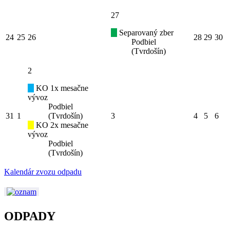
27
Separovaný zber
24
25
26
28
29
30
Podbiel
(Tvrdošín)
2
KO 1x mesačne
vývoz
Podbiel
31
1
(Tvrdošín)
3
4
5
6
KO 2x mesačne
vývoz
Podbiel
(Tvrdošín)
Kalendár zvozu odpadu
ODPADY