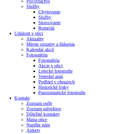
Poľovníctvo
Služby
Ubytovanie
Služby
Stravovanie
Remeslá
Udalosti v obci
Aktuality
Mieste oznamy a hlásenia
Kalendár akcií
Fotogaléria
Fotogaléria
Akcie v obci
Letecké fotografie
Veteráni autá
Podbiel v obrazoch
Historické fotky
Panoramatické fotografie
Kontakt
Zoznam osôb
Zoznam subjektov
Dôležité kontakty
Mapa obce
Napíšte nám
Ankety