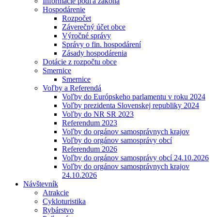
Informácie podľa zákona
Hospodárenie
Rozpočet
Záverečný účet obce
Výročné správy
Správy o fin. hospodárení
Zásady hospodárenia
Dotácie z rozpočtu obce
Smernice
Smernice
Voľby a Referendá
Voľby do Európskeho parlamentu v roku 2024
Voľby prezidenta Slovenskej republiky 2024
Voľby do NR SR 2023
Referendum 2023
Voľby do orgánov samosprávnych krajov
Voľby do orgánov samosprávy obcí
Referendum 2026
Voľby do orgánov samosprávy obcí 24.10.2026
Voľby do orgánov samosprávnych krajov
24.10.2026
Návštevník
Atrakcie
Cykloturistika
Rybárstvo