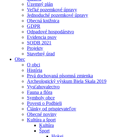
Územný plán
Veľké pozemkové úpravy
Jednoduché pozemkové úpravy
Obecná knižnica
GDPR
Odpadové hospodárstvo
Evidencia psov
SODB 2021
Projekty
Stavebný úrad
Obec
O obci
História
Prvá dochovaná písomná zmienka
Archeologický výskum Biela Skala 2019
Vysťahovalectvo
Fauna a flóra
Symboly obce
Povesti o Podbieli
Články od prispievateľov
Obecné noviny
Kultúra a šport
Kultúra
Šport
Hokej