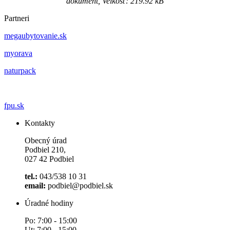
dokument, Velkosť: 219.92 kB
Partneri
megaubytovanie.sk
myorava
naturpack
fpu.sk
Kontakty
Obecný úrad
Podbiel 210,
027 42 Podbiel
tel.:
043/538 10 31
email:
podbiel@podbiel.sk
Úradné hodiny
Po: 7:00 - 15:00
Ut: 7:00 - 15:00