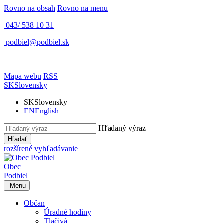
Rovno na obsah
Rovno na menu
043/ 538 10 31
podbiel@podbiel.sk
Mapa webu
RSS
SK
Slovensky
SK
Slovensky
EN
English
Hľadaný výraz
Hľadať
rozšírené vyhľadávanie
Obec
Podbiel
Menu
Občan
Úradné hodiny
Tlačivá