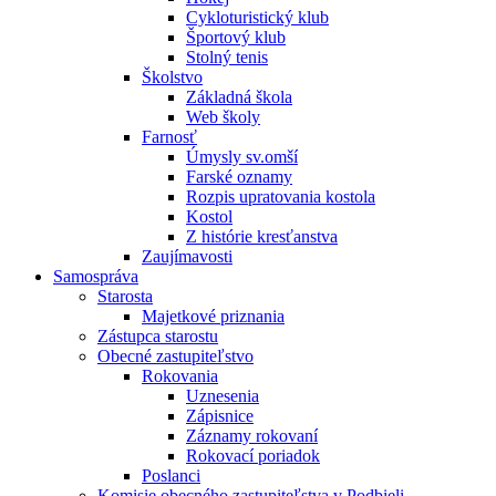
Cykloturistický klub
Športový klub
Stolný tenis
Školstvo
Základná škola
Web školy
Farnosť
Úmysly sv.omší
Farské oznamy
Rozpis upratovania kostola
Kostol
Z histórie kresťanstva
Zaujímavosti
Samospráva
Starosta
Majetkové priznania
Zástupca starostu
Obecné zastupiteľstvo
Rokovania
Uznesenia
Zápisnice
Záznamy rokovaní
Rokovací poriadok
Poslanci
Komisie obecného zastupiteľstva v Podbieli