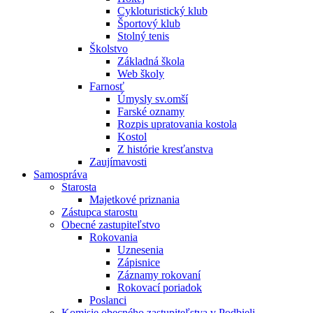
Cykloturistický klub
Športový klub
Stolný tenis
Školstvo
Základná škola
Web školy
Farnosť
Úmysly sv.omší
Farské oznamy
Rozpis upratovania kostola
Kostol
Z histórie kresťanstva
Zaujímavosti
Samospráva
Starosta
Majetkové priznania
Zástupca starostu
Obecné zastupiteľstvo
Rokovania
Uznesenia
Zápisnice
Záznamy rokovaní
Rokovací poriadok
Poslanci
Komisie obecného zastupiteľstva v Podbieli