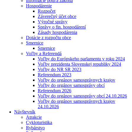
Informácie podľa zákona
Hospodárenie
Rozpočet
Záverečný účet obce
Výročné správy
Správy o fin. hospodárení
Zásady hospodárenia
Dotácie z rozpočtu obce
Smernice
Smernice
Voľby a Referendá
Voľby do Európskeho parlamentu v roku 2024
Voľby prezidenta Slovenskej republiky 2024
Voľby do NR SR 2023
Referendum 2023
Voľby do orgánov samosprávnych krajov
Voľby do orgánov samosprávy obcí
Referendum 2026
Voľby do orgánov samosprávy obcí 24.10.2026
Voľby do orgánov samosprávnych krajov
24.10.2026
Návštevník
Atrakcie
Cykloturistika
Rybárstvo