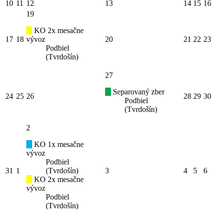
10
11
12
13
14
15
16
19
KO 2x mesačne
17
18
vývoz
20
21
22
23
Podbiel
(Tvrdošín)
27
Separovaný zber
24
25
26
28
29
30
Podbiel
(Tvrdošín)
2
KO 1x mesačne
vývoz
Podbiel
31
1
(Tvrdošín)
3
4
5
6
KO 2x mesačne
vývoz
Podbiel
(Tvrdošín)