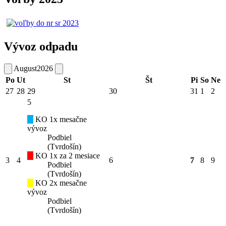
Vývoz odpadu
August
2026
Po
Ut
St
Št
Pi
So
Ne
27
28
29
30
31
1
2
5
KO 1x mesačne
vývoz
Podbiel
(Tvrdošín)
KO 1x za 2 mesiace
3
4
6
7
8
9
Podbiel
(Tvrdošín)
KO 2x mesačne
vývoz
Podbiel
(Tvrdošín)