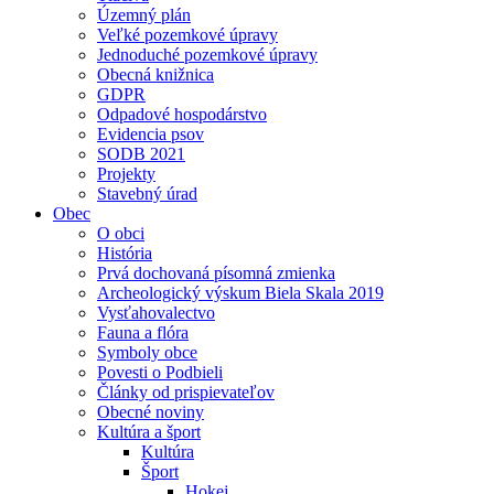
Územný plán
Veľké pozemkové úpravy
Jednoduché pozemkové úpravy
Obecná knižnica
GDPR
Odpadové hospodárstvo
Evidencia psov
SODB 2021
Projekty
Stavebný úrad
Obec
O obci
História
Prvá dochovaná písomná zmienka
Archeologický výskum Biela Skala 2019
Vysťahovalectvo
Fauna a flóra
Symboly obce
Povesti o Podbieli
Články od prispievateľov
Obecné noviny
Kultúra a šport
Kultúra
Šport
Hokej