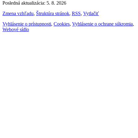
Posledná aktualizácia: 5. 8. 2026
Zmena vzhľadu
,
Štruktúra stránok
,
RSS
,
Vytlačiť
Vyhlásenie o prístupnosti
,
Cookies
,
Vyhlásenie o ochrane súkromia
,
Webové sídlo