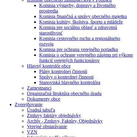
Komisia výstavby, dopravy a životného
prostredia
Komisia finančná a správy obecného majetku
Komisia kultúry, školstva, športu a mládeže
Komisia pre sociálnu oblasť a zdravotnú
starostlivosť
Komisia cestovného ruchu a regionálneho
rozvoja
Komisia pre ochranu verejného poriadku
Komisia o ochrane verejného záujmu pri výkone
funkcií verejných funkcionárov
Hlavný kontrolór obce
Plány kontrolnej činnosti
Správy o kontrolnej činnosti
Stanoviská hlavného kontrolóra
Zamestnanci
Organizačná štruktúra obecného úradu
Dokumenty obce
Zverejňovanie
Úradná tabuľa
Zmluvy faktúry objednávky
Archív - Zmluvy, Faktúry, Objednávky
Verejné obstarávanie
VZN