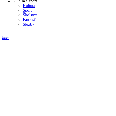
Kultúra a šport
Kultúra
Šport
Školstvo
Farnosť
Služby
hore