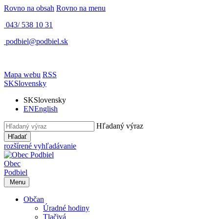
Rovno na obsah
Rovno na menu
043/ 538 10 31
podbiel@podbiel.sk
Mapa webu
RSS
SK
Slovensky
SK
Slovensky
EN
English
Hľadaný výraz
Hľadať
rozšírené vyhľadávanie
Obec
Podbiel
Menu
Občan
Úradné hodiny
Tlačivá