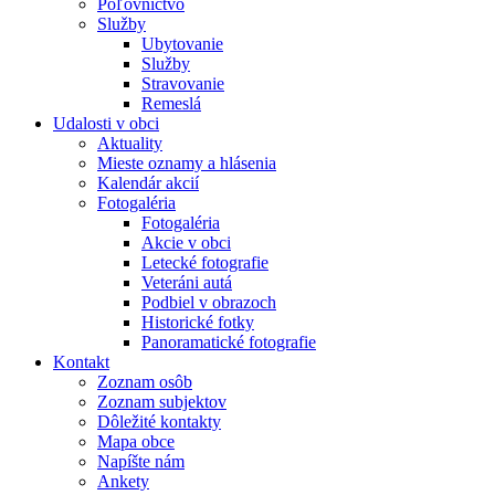
Poľovníctvo
Služby
Ubytovanie
Služby
Stravovanie
Remeslá
Udalosti v obci
Aktuality
Mieste oznamy a hlásenia
Kalendár akcií
Fotogaléria
Fotogaléria
Akcie v obci
Letecké fotografie
Veteráni autá
Podbiel v obrazoch
Historické fotky
Panoramatické fotografie
Kontakt
Zoznam osôb
Zoznam subjektov
Dôležité kontakty
Mapa obce
Napíšte nám
Ankety