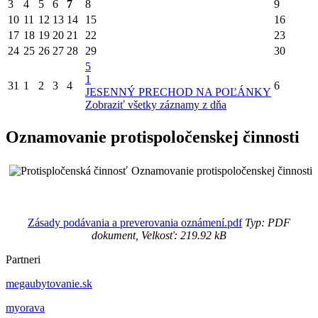
3
4
5
6
7
8
9
10
11
12
13
14
15
16
17
18
19
20
21
22
23
24
25
26
27
28
29
30
5
1
31
1
2
3
4
6
JESENNÝ PRECHOD NA POĽÁNKY
Zobraziť všetky záznamy z dňa
Oznamovanie protispoločenskej činnosti
Oznamovanie protispoločenskej činnosti
Zásady podávania a preverovania oznámení.pdf
Typ: PDF
dokument, Velkosť: 219.92 kB
Partneri
megaubytovanie.sk
myorava