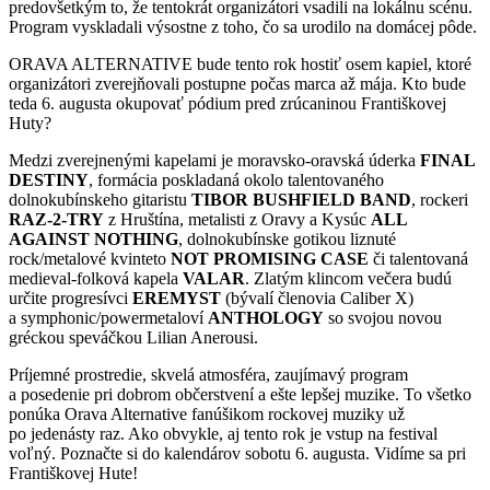
predovšetkým to, že tentokrát organizátori vsadili na lokálnu scénu.
Program vyskladali výsostne z toho, čo sa urodilo na domácej pôde.
ORAVA ALTERNATIVE bude tento rok hostiť osem kapiel, ktoré
organizátori zverejňovali postupne počas marca až mája. Kto bude
teda 6. augusta okupovať pódium pred zrúcaninou Františkovej
Huty?
Medzi zverejnenými kapelami je moravsko-oravská úderka
FINAL
DESTINY
, formácia poskladaná okolo talentovaného
dolnokubínskeho gitaristu
TIBOR BUSHFIELD BAND
, rockeri
RAZ-2-TRY
z Hruštína, metalisti z Oravy a Kysúc
ALL
AGAINST NOTHING
, dolnokubínske gotikou liznuté
rock/metalové kvinteto
NOT PROMISING CASE
či talentovaná
medieval-folková kapela
VALAR
. Zlatým klincom večera budú
určite progresívci
EREMYST
(bývalí členovia Caliber X)
a symphonic/powermetaloví
ANTHOLOGY
so svojou novou
gréckou speváčkou Lilian Anerousi.
Príjemné prostredie, skvelá atmosféra, zaujímavý program
a posedenie pri dobrom občerstvení a ešte lepšej muzike. To všetko
ponúka Orava Alternative fanúšikom rockovej muziky už
po jedenásty raz. Ako obvykle, aj tento rok je vstup na festival
voľný. Poznačte si do kalendárov sobotu 6. augusta. Vidíme sa pri
Františkovej Hute!