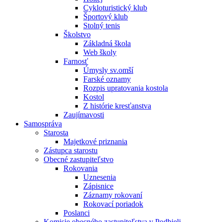
Cykloturistický klub
Športový klub
Stolný tenis
Školstvo
Základná škola
Web školy
Farnosť
Úmysly sv.omší
Farské oznamy
Rozpis upratovania kostola
Kostol
Z histórie kresťanstva
Zaujímavosti
Samospráva
Starosta
Majetkové priznania
Zástupca starostu
Obecné zastupiteľstvo
Rokovania
Uznesenia
Zápisnice
Záznamy rokovaní
Rokovací poriadok
Poslanci
Komisie obecného zastupiteľstva v Podbieli