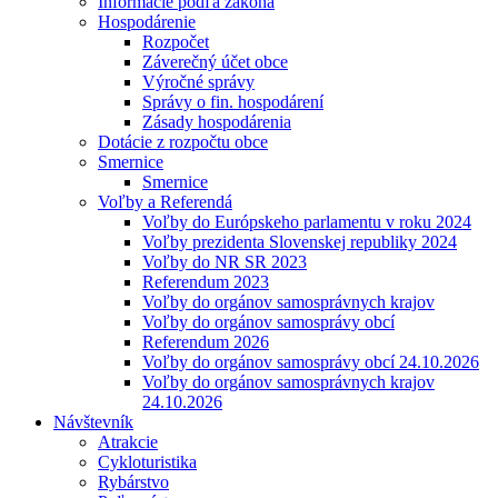
Informácie podľa zákona
Hospodárenie
Rozpočet
Záverečný účet obce
Výročné správy
Správy o fin. hospodárení
Zásady hospodárenia
Dotácie z rozpočtu obce
Smernice
Smernice
Voľby a Referendá
Voľby do Európskeho parlamentu v roku 2024
Voľby prezidenta Slovenskej republiky 2024
Voľby do NR SR 2023
Referendum 2023
Voľby do orgánov samosprávnych krajov
Voľby do orgánov samosprávy obcí
Referendum 2026
Voľby do orgánov samosprávy obcí 24.10.2026
Voľby do orgánov samosprávnych krajov
24.10.2026
Návštevník
Atrakcie
Cykloturistika
Rybárstvo