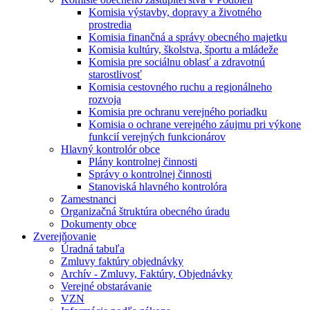
Komisia výstavby, dopravy a životného
prostredia
Komisia finančná a správy obecného majetku
Komisia kultúry, školstva, športu a mládeže
Komisia pre sociálnu oblasť a zdravotnú
starostlivosť
Komisia cestovného ruchu a regionálneho
rozvoja
Komisia pre ochranu verejného poriadku
Komisia o ochrane verejného záujmu pri výkone
funkcií verejných funkcionárov
Hlavný kontrolór obce
Plány kontrolnej činnosti
Správy o kontrolnej činnosti
Stanoviská hlavného kontrolóra
Zamestnanci
Organizačná štruktúra obecného úradu
Dokumenty obce
Zverejňovanie
Úradná tabuľa
Zmluvy faktúry objednávky
Archív - Zmluvy, Faktúry, Objednávky
Verejné obstarávanie
VZN