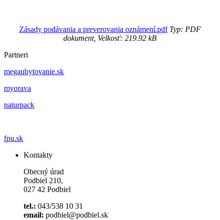
Zásady podávania a preverovania oznámení.pdf
Typ: PDF
dokument, Velkosť: 219.92 kB
Partneri
megaubytovanie.sk
myorava
naturpack
fpu.sk
Kontakty
Obecný úrad
Podbiel 210,
027 42 Podbiel
tel.:
043/538 10 31
email:
podbiel@podbiel.sk