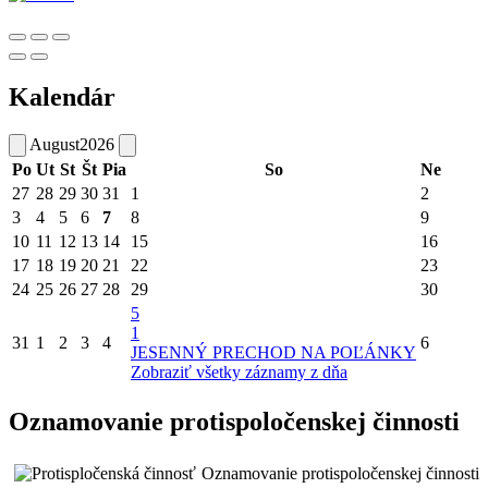
Kalendár
August
2026
Po
Ut
St
Št
Pia
So
Ne
27
28
29
30
31
1
2
3
4
5
6
7
8
9
10
11
12
13
14
15
16
17
18
19
20
21
22
23
24
25
26
27
28
29
30
5
1
31
1
2
3
4
6
JESENNÝ PRECHOD NA POĽÁNKY
Zobraziť všetky záznamy z dňa
Oznamovanie protispoločenskej činnosti
Oznamovanie protispoločenskej činnosti