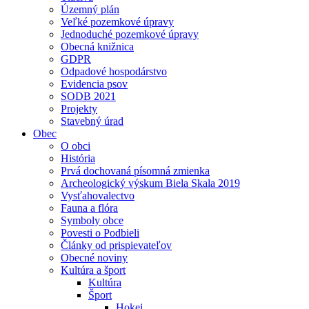
Územný plán
Veľké pozemkové úpravy
Jednoduché pozemkové úpravy
Obecná knižnica
GDPR
Odpadové hospodárstvo
Evidencia psov
SODB 2021
Projekty
Stavebný úrad
Obec
O obci
História
Prvá dochovaná písomná zmienka
Archeologický výskum Biela Skala 2019
Vysťahovalectvo
Fauna a flóra
Symboly obce
Povesti o Podbieli
Články od prispievateľov
Obecné noviny
Kultúra a šport
Kultúra
Šport
Hokej