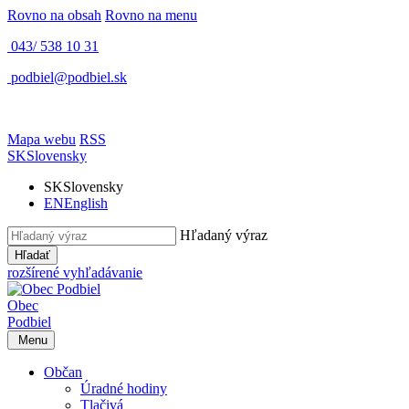
Rovno na obsah
Rovno na menu
043/ 538 10 31
podbiel@podbiel.sk
Mapa webu
RSS
SK
Slovensky
SK
Slovensky
EN
English
Hľadaný výraz
Hľadať
rozšírené vyhľadávanie
Obec
Podbiel
Menu
Občan
Úradné hodiny
Tlačivá