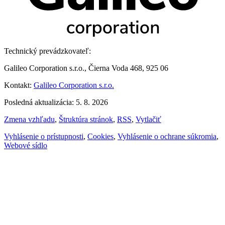
Technický prevádzkovateľ:
Galileo Corporation s.r.o., Čierna Voda 468, 925 06
Kontakt:
Galileo Corporation s.r.o.
Posledná aktualizácia: 5. 8. 2026
Zmena vzhľadu
,
Štruktúra stránok
,
RSS
,
Vytlačiť
Vyhlásenie o prístupnosti
,
Cookies
,
Vyhlásenie o ochrane súkromia
,
Webové sídlo