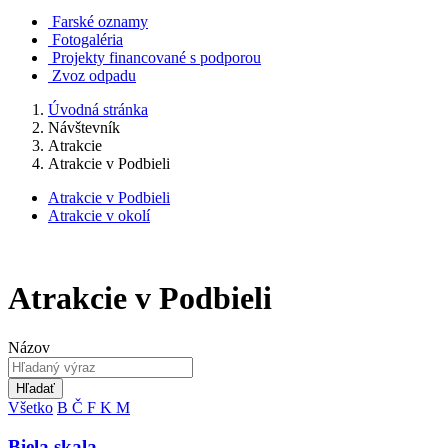
Farské oznamy
Fotogaléria
Projekty financované s podporou
Zvoz odpadu
Úvodná stránka
Návštevník
Atrakcie
Atrakcie v Podbieli
Atrakcie v Podbieli
Atrakcie v okolí
Atrakcie v Podbieli
Názov
Hľadať
Všetko
B
Č
F
K
M
Biela skala