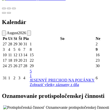
Kalendár
August
2026
Po
Ut
St
Št
Pia
So
Ne
27
28
29
30
31
1
2
3
4
5
6
7
8
9
10
11
12
13
14
15
16
17
18
19
20
21
22
23
24
25
26
27
28
29
30
5
1
31
1
2
3
4
6
JESENNÝ PRECHOD NA POĽÁNKY
Zobraziť všetky záznamy z dňa
Oznamovanie protispoločenskej činnosti
Oznamovanie protispoločenskej činnosti