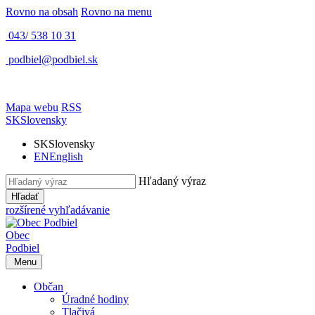
Rovno na obsah
Rovno na menu
043/ 538 10 31
podbiel@podbiel.sk
Mapa webu
RSS
SK
Slovensky
SK
Slovensky
EN
English
Hľadaný výraz
Hľadať
rozšírené vyhľadávanie
Obec
Podbiel
Menu
Občan
Úradné hodiny
Tlačivá