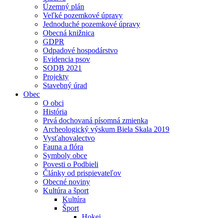
Územný plán
Veľké pozemkové úpravy
Jednoduché pozemkové úpravy
Obecná knižnica
GDPR
Odpadové hospodárstvo
Evidencia psov
SODB 2021
Projekty
Stavebný úrad
Obec
O obci
História
Prvá dochovaná písomná zmienka
Archeologický výskum Biela Skala 2019
Vysťahovalectvo
Fauna a flóra
Symboly obce
Povesti o Podbieli
Články od prispievateľov
Obecné noviny
Kultúra a šport
Kultúra
Šport
Hokej