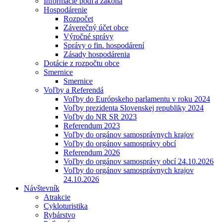
Informácie podľa zákona
Hospodárenie
Rozpočet
Záverečný účet obce
Výročné správy
Správy o fin. hospodárení
Zásady hospodárenia
Dotácie z rozpočtu obce
Smernice
Smernice
Voľby a Referendá
Voľby do Európskeho parlamentu v roku 2024
Voľby prezidenta Slovenskej republiky 2024
Voľby do NR SR 2023
Referendum 2023
Voľby do orgánov samosprávnych krajov
Voľby do orgánov samosprávy obcí
Referendum 2026
Voľby do orgánov samosprávy obcí 24.10.2026
Voľby do orgánov samosprávnych krajov
24.10.2026
Návštevník
Atrakcie
Cykloturistika
Rybárstvo