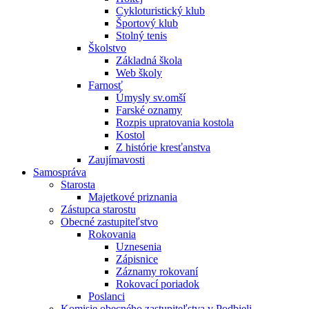
Cykloturistický klub
Športový klub
Stolný tenis
Školstvo
Základná škola
Web školy
Farnosť
Úmysly sv.omší
Farské oznamy
Rozpis upratovania kostola
Kostol
Z histórie kresťanstva
Zaujímavosti
Samospráva
Starosta
Majetkové priznania
Zástupca starostu
Obecné zastupiteľstvo
Rokovania
Uznesenia
Zápisnice
Záznamy rokovaní
Rokovací poriadok
Poslanci
Komisie obecného zastupiteľstva v Podbieli