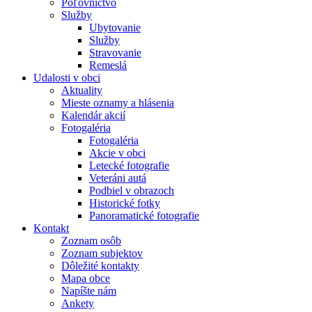
Poľovníctvo
Služby
Ubytovanie
Služby
Stravovanie
Remeslá
Udalosti v obci
Aktuality
Mieste oznamy a hlásenia
Kalendár akcií
Fotogaléria
Fotogaléria
Akcie v obci
Letecké fotografie
Veteráni autá
Podbiel v obrazoch
Historické fotky
Panoramatické fotografie
Kontakt
Zoznam osôb
Zoznam subjektov
Dôležité kontakty
Mapa obce
Napíšte nám
Ankety