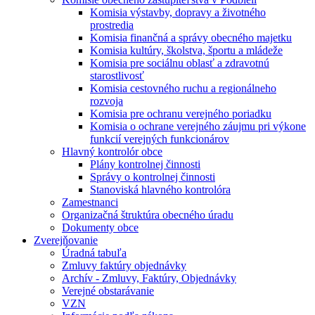
Komisia výstavby, dopravy a životného
prostredia
Komisia finančná a správy obecného majetku
Komisia kultúry, školstva, športu a mládeže
Komisia pre sociálnu oblasť a zdravotnú
starostlivosť
Komisia cestovného ruchu a regionálneho
rozvoja
Komisia pre ochranu verejného poriadku
Komisia o ochrane verejného záujmu pri výkone
funkcií verejných funkcionárov
Hlavný kontrolór obce
Plány kontrolnej činnosti
Správy o kontrolnej činnosti
Stanoviská hlavného kontrolóra
Zamestnanci
Organizačná štruktúra obecného úradu
Dokumenty obce
Zverejňovanie
Úradná tabuľa
Zmluvy faktúry objednávky
Archív - Zmluvy, Faktúry, Objednávky
Verejné obstarávanie
VZN