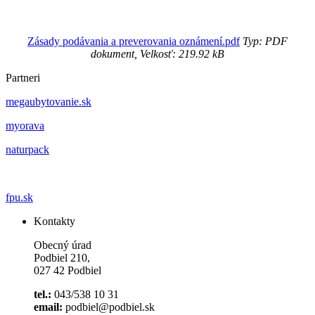
Zásady podávania a preverovania oznámení.pdf
Typ: PDF
dokument, Velkosť: 219.92 kB
Partneri
megaubytovanie.sk
myorava
naturpack
fpu.sk
Kontakty
Obecný úrad
Podbiel 210,
027 42 Podbiel
tel.:
043/538 10 31
email:
podbiel@podbiel.sk