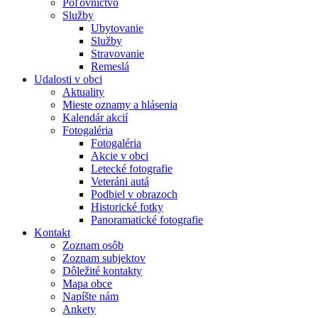
Poľovníctvo
Služby
Ubytovanie
Služby
Stravovanie
Remeslá
Udalosti v obci
Aktuality
Mieste oznamy a hlásenia
Kalendár akcií
Fotogaléria
Fotogaléria
Akcie v obci
Letecké fotografie
Veteráni autá
Podbiel v obrazoch
Historické fotky
Panoramatické fotografie
Kontakt
Zoznam osôb
Zoznam subjektov
Dôležité kontakty
Mapa obce
Napíšte nám
Ankety