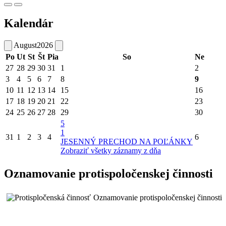
Kalendár
August
2026
Po
Ut
St
Št
Pia
So
Ne
27
28
29
30
31
1
2
3
4
5
6
7
8
9
10
11
12
13
14
15
16
17
18
19
20
21
22
23
24
25
26
27
28
29
30
5
1
31
1
2
3
4
6
JESENNÝ PRECHOD NA POĽÁNKY
Zobraziť všetky záznamy z dňa
Oznamovanie protispoločenskej činnosti
Oznamovanie protispoločenskej činnosti