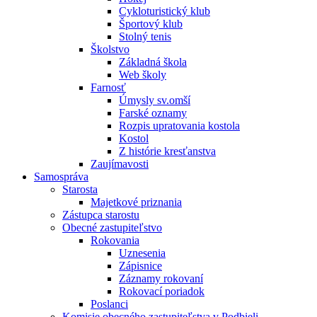
Cykloturistický klub
Športový klub
Stolný tenis
Školstvo
Základná škola
Web školy
Farnosť
Úmysly sv.omší
Farské oznamy
Rozpis upratovania kostola
Kostol
Z histórie kresťanstva
Zaujímavosti
Samospráva
Starosta
Majetkové priznania
Zástupca starostu
Obecné zastupiteľstvo
Rokovania
Uznesenia
Zápisnice
Záznamy rokovaní
Rokovací poriadok
Poslanci
Komisie obecného zastupiteľstva v Podbieli