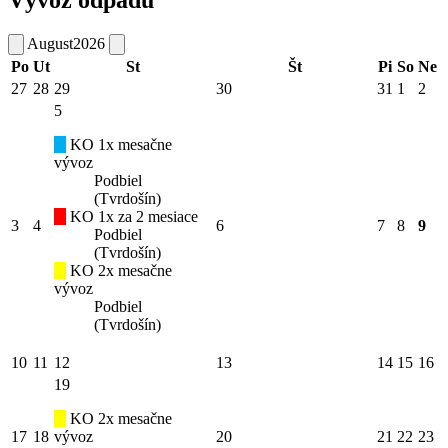
Vývoz odpadu
August
2026
Po
Ut
St
Št
Pi
So
Ne
27
28
29
30
31
1
2
5
KO 1x mesačne
vývoz
Podbiel
(Tvrdošín)
KO 1x za 2 mesiace
3
4
6
7
8
9
Podbiel
(Tvrdošín)
KO 2x mesačne
vývoz
Podbiel
(Tvrdošín)
10
11
12
13
14
15
16
19
KO 2x mesačne
17
18
vývoz
20
21
22
23