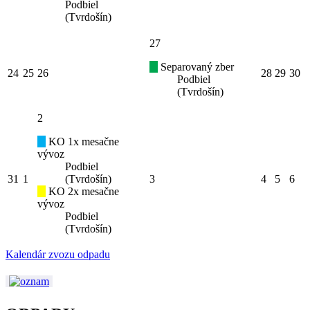
Podbiel
(Tvrdošín)
27
Separovaný zber
24
25
26
28
29
30
Podbiel
(Tvrdošín)
2
KO 1x mesačne
vývoz
Podbiel
31
1
(Tvrdošín)
3
4
5
6
KO 2x mesačne
vývoz
Podbiel
(Tvrdošín)
Kalendár zvozu odpadu