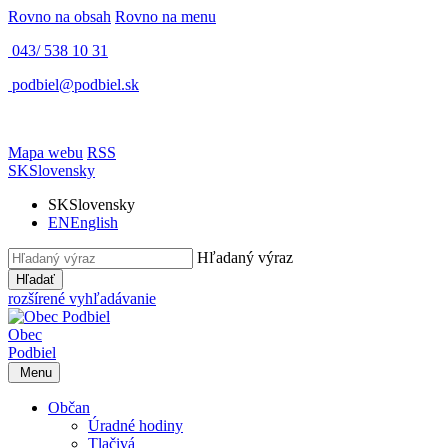
Rovno na obsah
Rovno na menu
043/ 538 10 31
podbiel@podbiel.sk
Mapa webu
RSS
SK
Slovensky
SK
Slovensky
EN
English
Hľadaný výraz
Hľadať
rozšírené vyhľadávanie
Obec
Podbiel
Menu
Občan
Úradné hodiny
Tlačivá