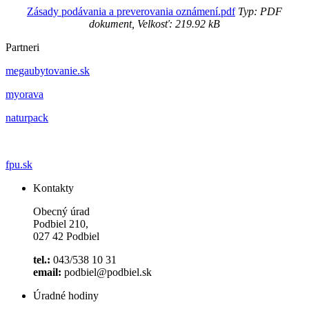
Zásady podávania a preverovania oznámení.pdf
Typ: PDF
dokument, Velkosť: 219.92 kB
Partneri
megaubytovanie.sk
myorava
naturpack
fpu.sk
Kontakty
Obecný úrad
Podbiel 210,
027 42 Podbiel
tel.:
043/538 10 31
email:
podbiel@podbiel.sk
Úradné hodiny