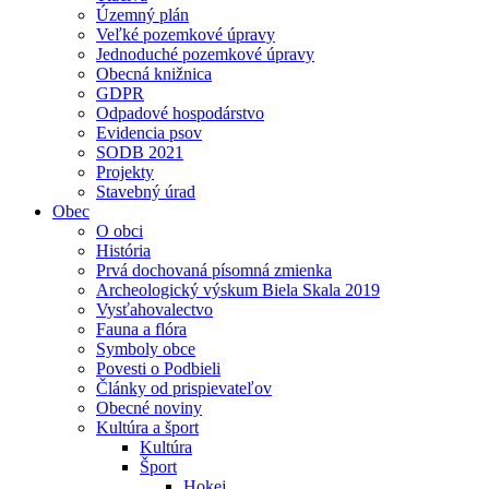
Územný plán
Veľké pozemkové úpravy
Jednoduché pozemkové úpravy
Obecná knižnica
GDPR
Odpadové hospodárstvo
Evidencia psov
SODB 2021
Projekty
Stavebný úrad
Obec
O obci
História
Prvá dochovaná písomná zmienka
Archeologický výskum Biela Skala 2019
Vysťahovalectvo
Fauna a flóra
Symboly obce
Povesti o Podbieli
Články od prispievateľov
Obecné noviny
Kultúra a šport
Kultúra
Šport
Hokej