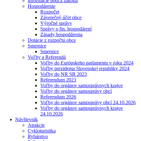
Informácie podľa zákona
Hospodárenie
Rozpočet
Záverečný účet obce
Výročné správy
Správy o fin. hospodárení
Zásady hospodárenia
Dotácie z rozpočtu obce
Smernice
Smernice
Voľby a Referendá
Voľby do Európskeho parlamentu v roku 2024
Voľby prezidenta Slovenskej republiky 2024
Voľby do NR SR 2023
Referendum 2023
Voľby do orgánov samosprávnych krajov
Voľby do orgánov samosprávy obcí
Referendum 2026
Voľby do orgánov samosprávy obcí 24.10.2026
Voľby do orgánov samosprávnych krajov
24.10.2026
Návštevník
Atrakcie
Cykloturistika
Rybárstvo