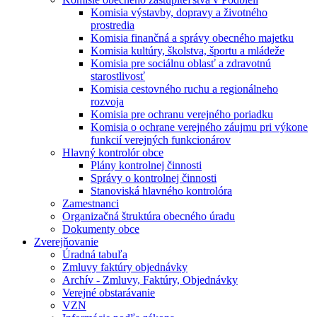
Komisia výstavby, dopravy a životného
prostredia
Komisia finančná a správy obecného majetku
Komisia kultúry, školstva, športu a mládeže
Komisia pre sociálnu oblasť a zdravotnú
starostlivosť
Komisia cestovného ruchu a regionálneho
rozvoja
Komisia pre ochranu verejného poriadku
Komisia o ochrane verejného záujmu pri výkone
funkcií verejných funkcionárov
Hlavný kontrolór obce
Plány kontrolnej činnosti
Správy o kontrolnej činnosti
Stanoviská hlavného kontrolóra
Zamestnanci
Organizačná štruktúra obecného úradu
Dokumenty obce
Zverejňovanie
Úradná tabuľa
Zmluvy faktúry objednávky
Archív - Zmluvy, Faktúry, Objednávky
Verejné obstarávanie
VZN