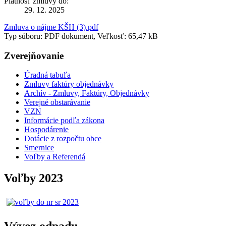
Platnosť zmluvy do:
29. 12. 2025
Zmluva o nájme KŠH (3).pdf
Typ súboru: PDF dokument, Veľkosť: 65,47 kB
Zverejňovanie
Úradná tabuľa
Zmluvy faktúry objednávky
Archív - Zmluvy, Faktúry, Objednávky
Verejné obstarávanie
VZN
Informácie podľa zákona
Hospodárenie
Dotácie z rozpočtu obce
Smernice
Voľby a Referendá
Voľby 2023