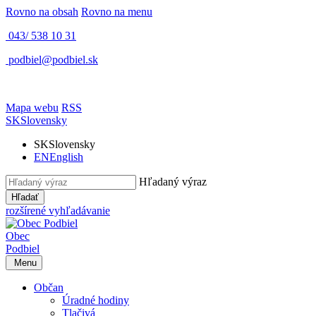
Rovno na obsah
Rovno na menu
043/ 538 10 31
podbiel@podbiel.sk
Mapa webu
RSS
SK
Slovensky
SK
Slovensky
EN
English
Hľadaný výraz
Hľadať
rozšírené vyhľadávanie
Obec
Podbiel
Menu
Občan
Úradné hodiny
Tlačivá