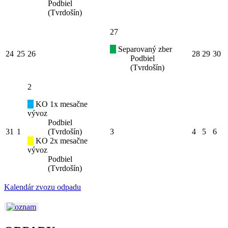
Podbiel
(Tvrdošín)
27
Separovaný zber
24
25
26
28
29
30
Podbiel
(Tvrdošín)
2
KO 1x mesačne
vývoz
Podbiel
31
1
(Tvrdošín)
3
4
5
6
KO 2x mesačne
vývoz
Podbiel
(Tvrdošín)
Kalendár zvozu odpadu