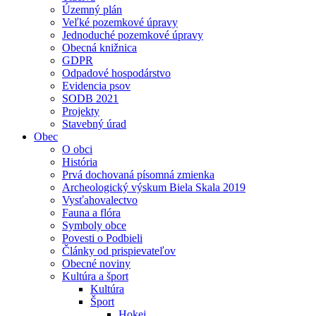
Územný plán
Veľké pozemkové úpravy
Jednoduché pozemkové úpravy
Obecná knižnica
GDPR
Odpadové hospodárstvo
Evidencia psov
SODB 2021
Projekty
Stavebný úrad
Obec
O obci
História
Prvá dochovaná písomná zmienka
Archeologický výskum Biela Skala 2019
Vysťahovalectvo
Fauna a flóra
Symboly obce
Povesti o Podbieli
Články od prispievateľov
Obecné noviny
Kultúra a šport
Kultúra
Šport
Hokej