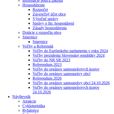
Informácie podľa zákona
Hospodárenie
Rozpočet
Záverečný účet obce
Výročné správy
Správy o fin. hospodárení
Zásady hospodárenia
Dotácie z rozpočtu obce
Smernice
Smernice
Voľby a Referendá
Voľby do Európskeho parlamentu v roku 2024
Voľby prezidenta Slovenskej republiky 2024
Voľby do NR SR 2023
Referendum 2023
Voľby do orgánov samosprávnych krajov
Voľby do orgánov samosprávy obcí
Referendum 2026
Voľby do orgánov samosprávy obcí 24.10.2026
Voľby do orgánov samosprávnych krajov
24.10.2026
Návštevník
Atrakcie
Cykloturistika
Rybárstvo