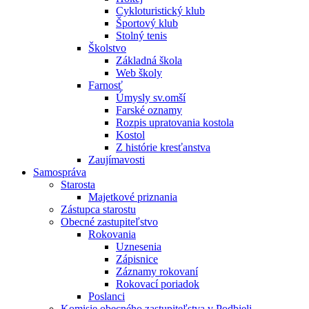
Cykloturistický klub
Športový klub
Stolný tenis
Školstvo
Základná škola
Web školy
Farnosť
Úmysly sv.omší
Farské oznamy
Rozpis upratovania kostola
Kostol
Z histórie kresťanstva
Zaujímavosti
Samospráva
Starosta
Majetkové priznania
Zástupca starostu
Obecné zastupiteľstvo
Rokovania
Uznesenia
Zápisnice
Záznamy rokovaní
Rokovací poriadok
Poslanci
Komisie obecného zastupiteľstva v Podbieli