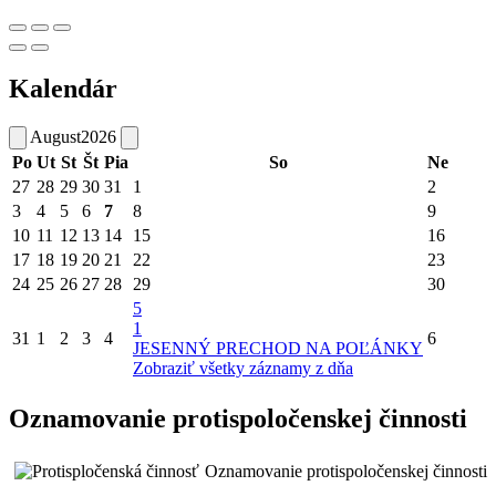
Kalendár
August
2026
Po
Ut
St
Št
Pia
So
Ne
27
28
29
30
31
1
2
3
4
5
6
7
8
9
10
11
12
13
14
15
16
17
18
19
20
21
22
23
24
25
26
27
28
29
30
5
1
31
1
2
3
4
6
JESENNÝ PRECHOD NA POĽÁNKY
Zobraziť všetky záznamy z dňa
Oznamovanie protispoločenskej činnosti
Oznamovanie protispoločenskej činnosti