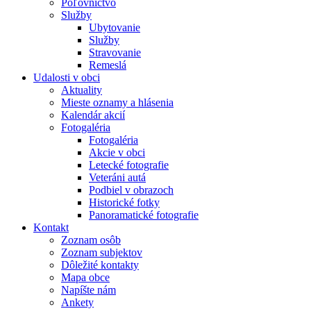
Poľovníctvo
Služby
Ubytovanie
Služby
Stravovanie
Remeslá
Udalosti v obci
Aktuality
Mieste oznamy a hlásenia
Kalendár akcií
Fotogaléria
Fotogaléria
Akcie v obci
Letecké fotografie
Veteráni autá
Podbiel v obrazoch
Historické fotky
Panoramatické fotografie
Kontakt
Zoznam osôb
Zoznam subjektov
Dôležité kontakty
Mapa obce
Napíšte nám
Ankety