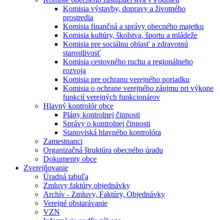
Komisia výstavby, dopravy a životného
prostredia
Komisia finančná a správy obecného majetku
Komisia kultúry, školstva, športu a mládeže
Komisia pre sociálnu oblasť a zdravotnú
starostlivosť
Komisia cestovného ruchu a regionálneho
rozvoja
Komisia pre ochranu verejného poriadku
Komisia o ochrane verejného záujmu pri výkone
funkcií verejných funkcionárov
Hlavný kontrolór obce
Plány kontrolnej činnosti
Správy o kontrolnej činnosti
Stanoviská hlavného kontrolóra
Zamestnanci
Organizačná štruktúra obecného úradu
Dokumenty obce
Zverejňovanie
Úradná tabuľa
Zmluvy faktúry objednávky
Archív - Zmluvy, Faktúry, Objednávky
Verejné obstarávanie
VZN