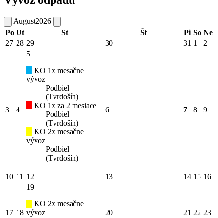
Vývoz odpadu
August
2026
Po
Ut
St
Št
Pi
So
Ne
27
28
29
30
31
1
2
5
KO 1x mesačne
vývoz
Podbiel
(Tvrdošín)
KO 1x za 2 mesiace
3
4
6
7
8
9
Podbiel
(Tvrdošín)
KO 2x mesačne
vývoz
Podbiel
(Tvrdošín)
10
11
12
13
14
15
16
19
KO 2x mesačne
17
18
vývoz
20
21
22
23