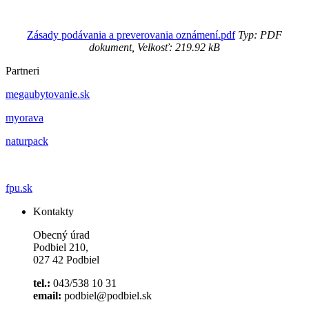
Zásady podávania a preverovania oznámení.pdf
Typ: PDF
dokument, Velkosť: 219.92 kB
Partneri
megaubytovanie.sk
myorava
naturpack
fpu.sk
Kontakty
Obecný úrad
Podbiel 210,
027 42 Podbiel
tel.:
043/538 10 31
email:
podbiel@podbiel.sk