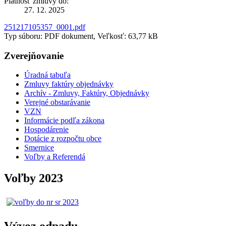
Platnosť zmluvy do:
27. 12. 2025
251217105357_0001.pdf
Typ súboru: PDF dokument, Veľkosť: 63,77 kB
Zverejňovanie
Úradná tabuľa
Zmluvy faktúry objednávky
Archív - Zmluvy, Faktúry, Objednávky
Verejné obstarávanie
VZN
Informácie podľa zákona
Hospodárenie
Dotácie z rozpočtu obce
Smernice
Voľby a Referendá
Voľby 2023