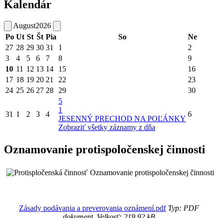
Kalendár
August
2026
Po
Ut
St
Št
Pia
So
Ne
27
28
29
30
31
1
2
3
4
5
6
7
8
9
10
11
12
13
14
15
16
17
18
19
20
21
22
23
24
25
26
27
28
29
30
5
1
31
1
2
3
4
6
JESENNÝ PRECHOD NA POĽÁNKY
Zobraziť všetky záznamy z dňa
Oznamovanie protispoločenskej činnosti
Oznamovanie protispoločenskej činnosti
Zásady podávania a preverovania oznámení.pdf
Typ: PDF
dokument, Velkosť: 219.92 kB