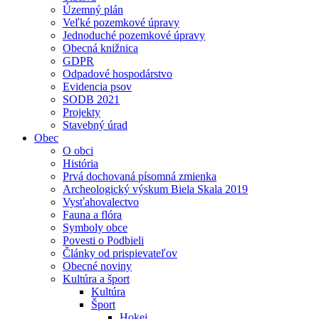
Územný plán
Veľké pozemkové úpravy
Jednoduché pozemkové úpravy
Obecná knižnica
GDPR
Odpadové hospodárstvo
Evidencia psov
SODB 2021
Projekty
Stavebný úrad
Obec
O obci
História
Prvá dochovaná písomná zmienka
Archeologický výskum Biela Skala 2019
Vysťahovalectvo
Fauna a flóra
Symboly obce
Povesti o Podbieli
Články od prispievateľov
Obecné noviny
Kultúra a šport
Kultúra
Šport
Hokej