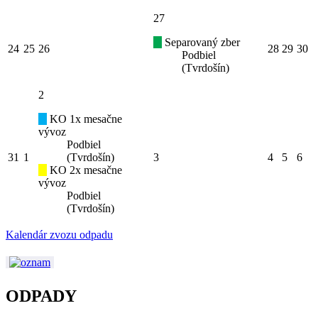
27
Separovaný zber
24
25
26
28
29
30
Podbiel
(Tvrdošín)
2
KO 1x mesačne
vývoz
Podbiel
31
1
(Tvrdošín)
3
4
5
6
KO 2x mesačne
vývoz
Podbiel
(Tvrdošín)
Kalendár zvozu odpadu
ODPADY