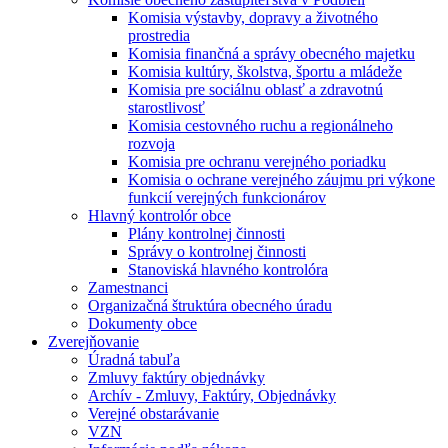
Komisia výstavby, dopravy a životného
prostredia
Komisia finančná a správy obecného majetku
Komisia kultúry, školstva, športu a mládeže
Komisia pre sociálnu oblasť a zdravotnú
starostlivosť
Komisia cestovného ruchu a regionálneho
rozvoja
Komisia pre ochranu verejného poriadku
Komisia o ochrane verejného záujmu pri výkone
funkcií verejných funkcionárov
Hlavný kontrolór obce
Plány kontrolnej činnosti
Správy o kontrolnej činnosti
Stanoviská hlavného kontrolóra
Zamestnanci
Organizačná štruktúra obecného úradu
Dokumenty obce
Zverejňovanie
Úradná tabuľa
Zmluvy faktúry objednávky
Archív - Zmluvy, Faktúry, Objednávky
Verejné obstarávanie
VZN