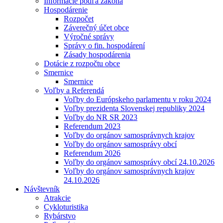
Informácie podľa zákona
Hospodárenie
Rozpočet
Záverečný účet obce
Výročné správy
Správy o fin. hospodárení
Zásady hospodárenia
Dotácie z rozpočtu obce
Smernice
Smernice
Voľby a Referendá
Voľby do Európskeho parlamentu v roku 2024
Voľby prezidenta Slovenskej republiky 2024
Voľby do NR SR 2023
Referendum 2023
Voľby do orgánov samosprávnych krajov
Voľby do orgánov samosprávy obcí
Referendum 2026
Voľby do orgánov samosprávy obcí 24.10.2026
Voľby do orgánov samosprávnych krajov
24.10.2026
Návštevník
Atrakcie
Cykloturistika
Rybárstvo