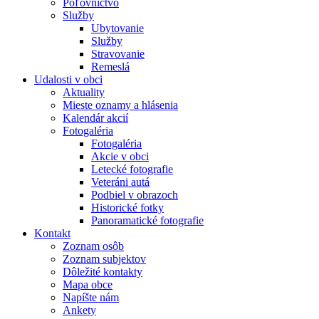
Poľovníctvo
Služby
Ubytovanie
Služby
Stravovanie
Remeslá
Udalosti v obci
Aktuality
Mieste oznamy a hlásenia
Kalendár akcií
Fotogaléria
Fotogaléria
Akcie v obci
Letecké fotografie
Veteráni autá
Podbiel v obrazoch
Historické fotky
Panoramatické fotografie
Kontakt
Zoznam osôb
Zoznam subjektov
Dôležité kontakty
Mapa obce
Napíšte nám
Ankety