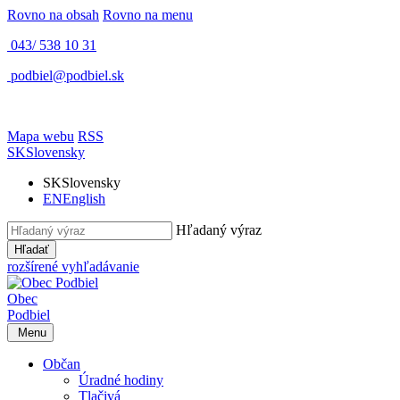
Rovno na obsah
Rovno na menu
043/ 538 10 31
podbiel@podbiel.sk
Mapa webu
RSS
SK
Slovensky
SK
Slovensky
EN
English
Hľadaný výraz
Hľadať
rozšírené vyhľadávanie
Obec
Podbiel
Menu
Občan
Úradné hodiny
Tlačivá