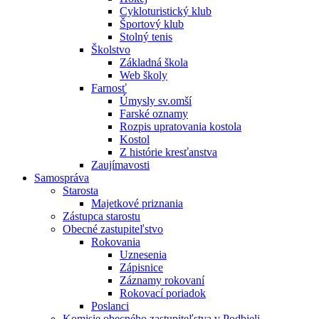
Cykloturistický klub
Športový klub
Stolný tenis
Školstvo
Základná škola
Web školy
Farnosť
Úmysly sv.omší
Farské oznamy
Rozpis upratovania kostola
Kostol
Z histórie kresťanstva
Zaujímavosti
Samospráva
Starosta
Majetkové priznania
Zástupca starostu
Obecné zastupiteľstvo
Rokovania
Uznesenia
Zápisnice
Záznamy rokovaní
Rokovací poriadok
Poslanci
Komisie obecného zastupiteľstva v Podbieli