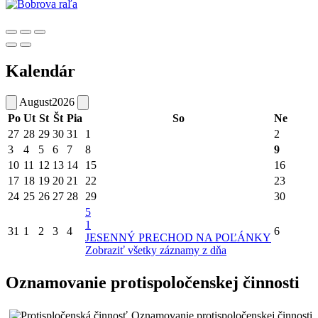
Kalendár
August
2026
Po
Ut
St
Št
Pia
So
Ne
27
28
29
30
31
1
2
3
4
5
6
7
8
9
10
11
12
13
14
15
16
17
18
19
20
21
22
23
24
25
26
27
28
29
30
5
1
31
1
2
3
4
6
JESENNÝ PRECHOD NA POĽÁNKY
Zobraziť všetky záznamy z dňa
Oznamovanie protispoločenskej činnosti
Oznamovanie protispoločenskej činnosti