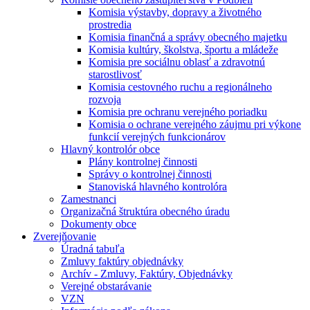
Komisia výstavby, dopravy a životného
prostredia
Komisia finančná a správy obecného majetku
Komisia kultúry, školstva, športu a mládeže
Komisia pre sociálnu oblasť a zdravotnú
starostlivosť
Komisia cestovného ruchu a regionálneho
rozvoja
Komisia pre ochranu verejného poriadku
Komisia o ochrane verejného záujmu pri výkone
funkcií verejných funkcionárov
Hlavný kontrolór obce
Plány kontrolnej činnosti
Správy o kontrolnej činnosti
Stanoviská hlavného kontrolóra
Zamestnanci
Organizačná štruktúra obecného úradu
Dokumenty obce
Zverejňovanie
Úradná tabuľa
Zmluvy faktúry objednávky
Archív - Zmluvy, Faktúry, Objednávky
Verejné obstarávanie
VZN