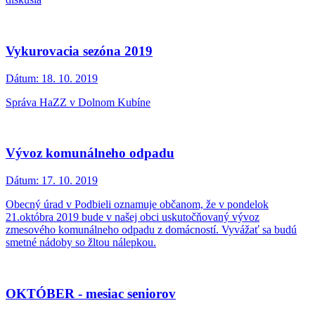
Vykurovacia sezóna 2019
Dátum:
18. 10. 2019
Správa HaZZ v Dolnom Kubíne
Vývoz komunálneho odpadu
Dátum:
17. 10. 2019
Obecný úrad v Podbieli oznamuje občanom, že v pondelok
21.októbra 2019 bude v našej obci uskutočňovaný vývoz
zmesového komunálneho odpadu z domácností. Vyvážať sa budú
smetné nádoby so žltou nálepkou.
OKTÓBER - mesiac seniorov