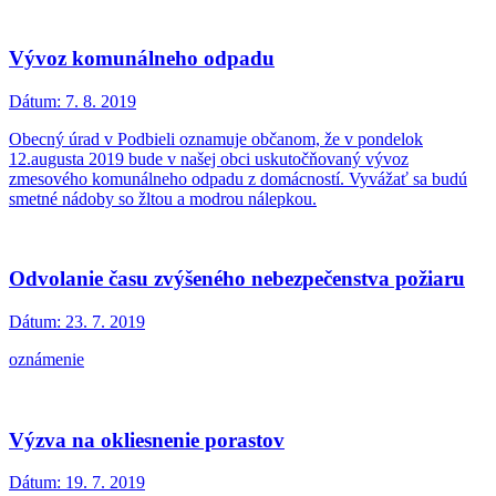
Vývoz komunálneho odpadu
Dátum:
7. 8. 2019
Obecný úrad v Podbieli oznamuje občanom, že v pondelok
12.augusta 2019 bude v našej obci uskutočňovaný vývoz
zmesového komunálneho odpadu z domácností. Vyvážať sa budú
smetné nádoby so žltou a modrou nálepkou.
Odvolanie času zvýšeného nebezpečenstva požiaru
Dátum:
23. 7. 2019
oznámenie
Výzva na okliesnenie porastov
Dátum:
19. 7. 2019