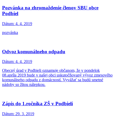
Pozvánka na zhromaždenie členov SBU obce
Podbiel
Dátum:
4. 4. 2019
pozvánka
Odvoz komunálneho odpadu
Dátum:
4. 4. 2019
Obecný úrad v Podbieli oznamuje občanom, že v pondelok
08.apríla 2019 bude v našej obci uskutočňovaný vývoz zmesového
komunálneho odpadu z domácností. Vyvážať sa budú smetné
nádoby so žltou nálepkou.
Zápis do 1.ročníka ZŠ v Podbieli
Dátum:
29. 3. 2019