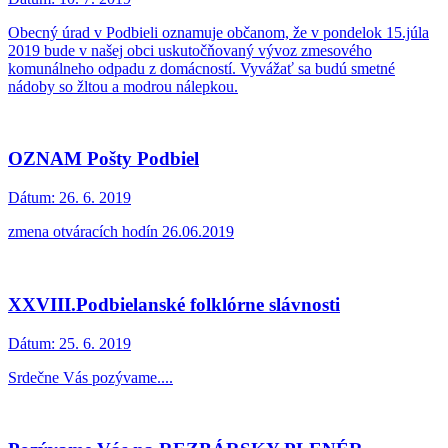
Obecný úrad v Podbieli oznamuje občanom, že v pondelok 15.júla
2019 bude v našej obci uskutočňovaný vývoz zmesového
komunálneho odpadu z domácností. Vyvážať sa budú smetné
nádoby so žltou a modrou nálepkou.
OZNAM Pošty Podbiel
Dátum:
26. 6. 2019
zmena otváracích hodín 26.06.2019
XXVIII.Podbielanské folklórne slávnosti
Dátum:
25. 6. 2019
Srdečne Vás pozývame....