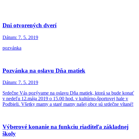
Dni otvorených dverí
Dátum:
7. 5. 2019
pozvánka
Pozvánka na oslavu Dňa matiek
Dátum:
7. 5. 2019
Srdečne Vás pozývame na oslavu Dňa matiek, ktorá sa bude konať
v nedeľu 12.mája 2019 o 15.00 hod. v kultúrno-športovej hale v
Podbieli. Všetky mamy a staré mamy našej obce sú srdečne vítané!
Výberové konanie na funkciu riaditeľa základnej
školy