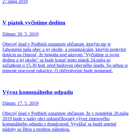
27.mája 2019
V piatok vyčistíme dedinu
Dátum:
20. 5. 2019
Obecný úrad v Podbieli oznamuje občanom, ktorým nie je
ľahostajná naša obec a jej okolie, a organizáciám, ktorým poskytol
dotáciu na činnosť, že brigáda pod názvom "Vyčistime si svoju
dedinu a jej okolie" sa bude konať tento piatok 24.mája so
začiatkom o 15.30 hod. pred budovou obecného úradu. So sebou si
prineste pracovné rukavice. O občerstvenie bude postarané.
Vývoz komunálneho odpadu
Dátum:
17. 5. 2019
Obecný úrad v Podbieli oznamuje občanom, že v pondelok 20.mája
2019 bude v našej obci uskutočňovaný vývoz zmesového
komunálneho odpadu z domácností. Vyvážať sa budú smetné
nádoby so žltou a modrou nálepkou.