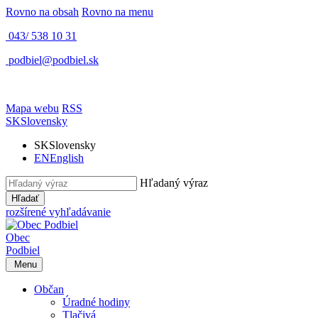
Rovno na obsah
Rovno na menu
043/ 538 10 31
podbiel@podbiel.sk
Mapa webu
RSS
SK
Slovensky
SK
Slovensky
EN
English
Hľadaný výraz
Hľadať
rozšírené vyhľadávanie
Obec
Podbiel
Menu
Občan
Úradné hodiny
Tlačivá