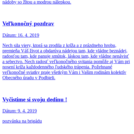
nádoby so žltou a modrou nálepkou.
Veľkonočný pozdrav
Dátum:
16. 4. 2019
Nech sila viery, ktorá sa zrodila z kríža a z prázdneho hrobu,
premieňa Váš život a obdarúva nádejou tam, kde vládne beznádej,
radosťou tam, kde panuje smútok, láskou tam, kde vládne nenávisť
a sebectvo. Nech radosť veľkonočného svitania pomôže aj Vám pri
nosení kríža každodenného ľudského trápenia. Požehnané
veľkonočné sviatky praje všetkým Vám i Vašim rodinám kolektív
Obecného úradu v Podbieli.
Vyčistime si svoju dedinu !
Dátum:
9. 4. 2019
pozvánka na brigádu