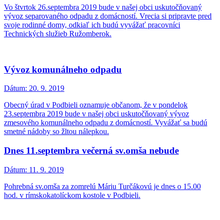
Vo štvrtok 26.septembra 2019 bude v našej obci uskutočňovaný
vývoz separovaného odpadu z domácností. Vrecia si pripravte pred
svoje rodinné domy, odkiaľ ich budú vyvážať pracovníci
Technických služieb Ružomberok.
Vývoz komunálneho odpadu
Dátum:
20. 9. 2019
Obecný úrad v Podbieli oznamuje občanom, že v pondelok
23.septembra 2019 bude v našej obci uskutočňovaný vývoz
zmesového komunálneho odpadu z domácností. Vyvážať sa budú
smetné nádoby so žltou nálepkou.
Dnes 11.septembra večerná sv.omša nebude
Dátum:
11. 9. 2019
Pohrebná sv.omša za zomrelú Máriu Turčákovú je dnes o 15.00
hod. v rímskokatolíckom kostole v Podbieli.