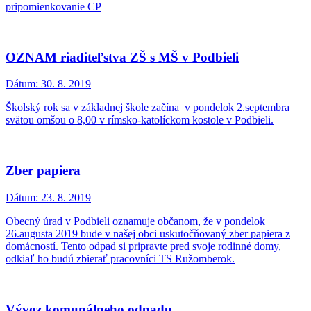
pripomienkovanie CP
OZNAM riaditeľstva ZŠ s MŠ v Podbieli
Dátum:
30. 8. 2019
Školský rok sa v základnej škole začína v pondelok 2.septembra
svätou omšou o 8,00 v rímsko-katolíckom kostole v Podbieli.
Zber papiera
Dátum:
23. 8. 2019
Obecný úrad v Podbieli oznamuje občanom, že v pondelok
26.augusta 2019 bude v našej obci uskutočňovaný zber papiera z
domácností. Tento odpad si pripravte pred svoje rodinné domy,
odkiaľ ho budú zbierať pracovníci TS Ružomberok.
Vývoz komunálneho odpadu