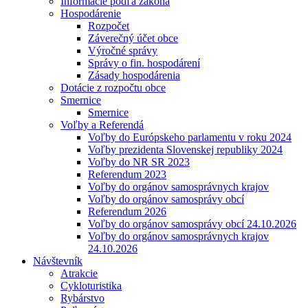
Informácie podľa zákona
Hospodárenie
Rozpočet
Záverečný účet obce
Výročné správy
Správy o fin. hospodárení
Zásady hospodárenia
Dotácie z rozpočtu obce
Smernice
Smernice
Voľby a Referendá
Voľby do Európskeho parlamentu v roku 2024
Voľby prezidenta Slovenskej republiky 2024
Voľby do NR SR 2023
Referendum 2023
Voľby do orgánov samosprávnych krajov
Voľby do orgánov samosprávy obcí
Referendum 2026
Voľby do orgánov samosprávy obcí 24.10.2026
Voľby do orgánov samosprávnych krajov
24.10.2026
Návštevník
Atrakcie
Cykloturistika
Rybárstvo