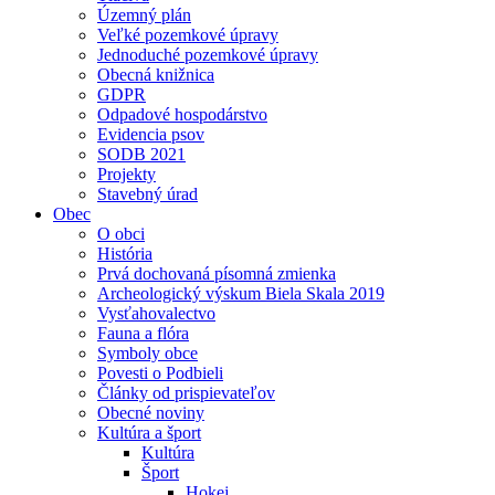
Územný plán
Veľké pozemkové úpravy
Jednoduché pozemkové úpravy
Obecná knižnica
GDPR
Odpadové hospodárstvo
Evidencia psov
SODB 2021
Projekty
Stavebný úrad
Obec
O obci
História
Prvá dochovaná písomná zmienka
Archeologický výskum Biela Skala 2019
Vysťahovalectvo
Fauna a flóra
Symboly obce
Povesti o Podbieli
Články od prispievateľov
Obecné noviny
Kultúra a šport
Kultúra
Šport
Hokej