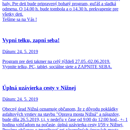
haly. Pre deti bude pripravený bohatý program, guľáš a sladká
odmena. O 14.00 h. bude tombola a o 14.30 h. prekvapenie pre
všetky deti.
Tešíme sa na Vás !
Vypni telku, zapni seba!
Dátum:
24. 5. 2019
Program pre deti takmer na celý týždeň 27.05.-02.06.2019.
Vypnite telku, PC, tablet, sociálne siete a ZAPNITE SEBA.
Úplná uzávierka cesty v Nižnej
Dátum:
24. 5. 2019
Obecný úrad Nižná oznamuje občanom, že z dôvodu pokládky
asfaltových vrstiev na stavbu "Oprava mosta Nižná" a nájazdov,
bude dňa 26.5.2019, t.j. v nedeľu v čase od 9:00 do 12:00 hod., +- 1
hodina vzhľadom na počasie, úplná uzávierka cesty I/59 v Nižnej.
Prosíme občanov o trpezlivosť pri záverečných úpravách mosta.