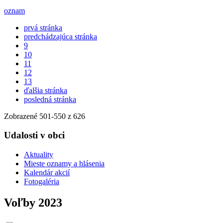
oznam
prvá stránka
predchádzajúca stránka
9
10
11
12
13
ďalšia stránka
posledná stránka
Zobrazené
501
-
550
z 626
Udalosti v obci
Aktuality
Mieste oznamy a hlásenia
Kalendár akcií
Fotogaléria
Voľby 2023