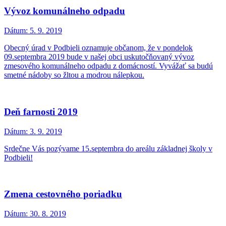
Vývoz komunálneho odpadu
Dátum:
5. 9. 2019
Obecný úrad v Podbieli oznamuje občanom, že v pondelok
09.septembra 2019 bude v našej obci uskutočňovaný vývoz
zmesového komunálneho odpadu z domácností. Vyvážať sa budú
smetné nádoby so žltou a modrou nálepkou.
Deň farnosti 2019
Dátum:
3. 9. 2019
Srdečne Vás pozývame 15.septembra do areálu základnej školy v
Podbieli!
Zmena cestovného poriadku
Dátum:
30. 8. 2019