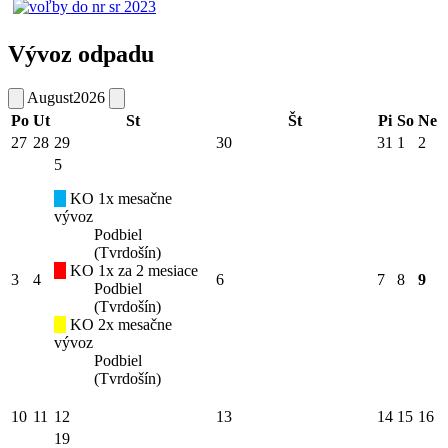
Vývoz odpadu
August
2026
Po
Ut
St
Št
Pi
So
Ne
27
28
29
30
31
1
2
5
KO 1x mesačne
vývoz
Podbiel
(Tvrdošín)
KO 1x za 2 mesiace
3
4
6
7
8
9
Podbiel
(Tvrdošín)
KO 2x mesačne
vývoz
Podbiel
(Tvrdošín)
10
11
12
13
14
15
16
19