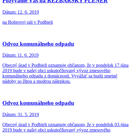
Pozývame Vás na REZBÁRSKY PLENÉR
Dátum:
12. 6. 2019
na Bobrovej rali v Podbieli
Odvoz komunálneho odpadu
Dátum:
11. 6. 2019
Obecný úrad v Podbieli oznamuje občanom, že v pondelok 17.júna
2019 bude v našej obci uskutočňovaný vývoz zmesového
komunálneho odpadu z domácností. Vyvážať sa budú smetné
nádoby so žltou a modrou nálepkou.
Odvoz komunálneho odpadu
Dátum:
31. 5. 2019
Obecný úrad v Podbieli oznamuje občanom, že v pondelok 03.júna
2019 bude v našej obci uskutočňovaný vývoz zmesového