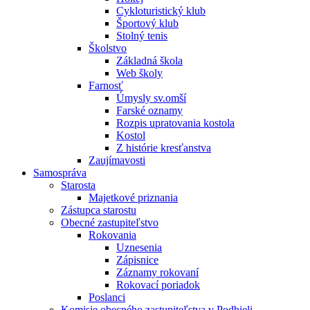
Cykloturistický klub
Športový klub
Stolný tenis
Školstvo
Základná škola
Web školy
Farnosť
Úmysly sv.omší
Farské oznamy
Rozpis upratovania kostola
Kostol
Z histórie kresťanstva
Zaujímavosti
Samospráva
Starosta
Majetkové priznania
Zástupca starostu
Obecné zastupiteľstvo
Rokovania
Uznesenia
Zápisnice
Záznamy rokovaní
Rokovací poriadok
Poslanci
Komisie obecného zastupiteľstva v Podbieli