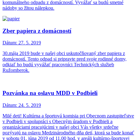
komunálneho odpadu z domácností. Vyvážať sa budú smetné
nádoby so žltou nálepkou.
Zber papiera z domácností
Dátum:
27. 5. 2019
30.mája 2019 bude v našej obci uskutočňovaný zber papiera z
domácností. Tento odpad si pripravte pred svoje rodinné domy,
odkiaľ ho budú vyvážať pracovníci Technických služieb
Ružomberok.
Pozvánka na oslavu MDD v Podbieli
Dátum:
24. 5. 2019
Milé deti! Kultúrna a športová komisia pri Obecnom zastupiteľstve
v Podbieli v spolupráci s Obecným úradom v Podbieli a
organizáciami pracujúcimi v našej obci Vás všetky srdečne
pozývajú na oslavu Medzinárodného dňa detí, ktorá sa bude konať
v sobotu 01. júna 2019 od 11.00 hod. v areáli kultúrno-športovej