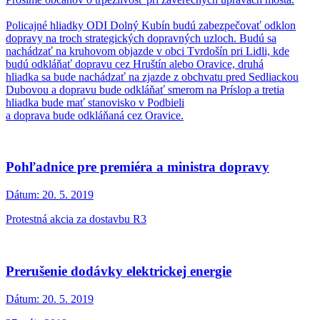
Policajné hliadky ODI Dolný Kubín budú zabezpečovať odklon
dopravy na troch strategických dopravných uzloch. Budú sa
nachádzať na kruhovom objazde v obci Tvrdošín pri Lidli, kde
budú odkláňať dopravu cez Hruštín alebo Oravice, druhá
hliadka sa bude nachádzať na zjazde z obchvatu pred Sedliackou
Dubovou a dopravu bude odkláňať smerom na Príslop a tretia
hliadka bude mať stanovisko v Podbieli
a doprava bude odkláňaná cez Oravice.
Pohľadnice pre premiéra a ministra dopravy
Dátum:
20. 5. 2019
Protestná akcia za dostavbu R3
Prerušenie dodávky elektrickej energie
Dátum:
20. 5. 2019