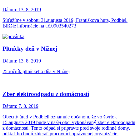
Dátum:
13. 8. 2019
Súťažíme v sobotu 31.augusta 2019, Františkova huta, Podbiel.
Bližšie informácie na t.č.0903540273
Pltnícky deň v Nižnej
Dátum:
13. 8. 2019
25.ročník pltníckeho dňa v Nižnej
Zber elektroodpadu z domácností
Dátum:
7. 8. 2019
Obecný úrad v Podbieli oznamuje občanom, že vo štvrtok
15.augusta 2019 bude v našej obci vykonávaný zber elektroodpadu
z domácností. Tento odpad si pripravte pred svoje rodinné domy,
odkiaľ ho budú zbierať pracovníci oprávnenej organizácie.