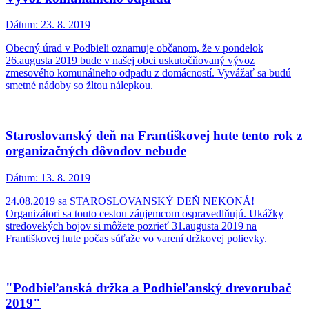
Dátum:
23. 8. 2019
Obecný úrad v Podbieli oznamuje občanom, že v pondelok
26.augusta 2019 bude v našej obci uskutočňovaný vývoz
zmesového komunálneho odpadu z domácností. Vyvážať sa budú
smetné nádoby so žltou nálepkou.
Staroslovanský deň na Františkovej hute tento rok z
organizačných dôvodov nebude
Dátum:
13. 8. 2019
24.08.2019 sa STAROSLOVANSKÝ DEŇ NEKONÁ!
Organizátori sa touto cestou záujemcom ospravedlňujú. Ukážky
stredovekých bojov si môžete pozrieť 31.augusta 2019 na
Františkovej hute počas súťaže vo varení držkovej polievky.
"Podbieľanská držka a Podbieľanský drevorubač
2019"