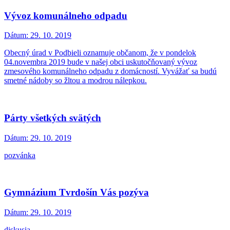
Vývoz komunálneho odpadu
Dátum:
29. 10. 2019
Obecný úrad v Podbieli oznamuje občanom, že v pondelok
04.novembra 2019 bude v našej obci uskutočňovaný vývoz
zmesového komunálneho odpadu z domácností. Vyvážať sa budú
smetné nádoby so žltou a modrou nálepkou.
Párty všetkých svätých
Dátum:
29. 10. 2019
pozvánka
Gymnázium Tvrdošín Vás pozýva
Dátum:
29. 10. 2019
diskusia