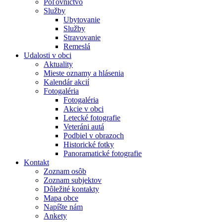
Poľovníctvo
Služby
Ubytovanie
Služby
Stravovanie
Remeslá
Udalosti v obci
Aktuality
Mieste oznamy a hlásenia
Kalendár akcií
Fotogaléria
Fotogaléria
Akcie v obci
Letecké fotografie
Veteráni autá
Podbiel v obrazoch
Historické fotky
Panoramatické fotografie
Kontakt
Zoznam osôb
Zoznam subjektov
Dôležité kontakty
Mapa obce
Napíšte nám
Ankety