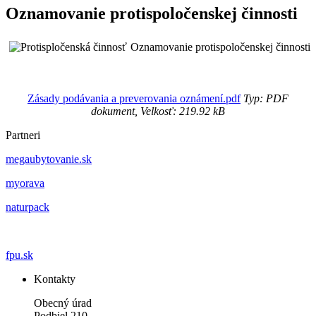
Oznamovanie protispoločenskej činnosti
Oznamovanie protispoločenskej činnosti
Zásady podávania a preverovania oznámení.pdf
Typ: PDF
dokument, Velkosť: 219.92 kB
Partneri
megaubytovanie.sk
myorava
naturpack
fpu.sk
Kontakty
Obecný úrad
Podbiel 210,