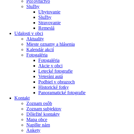
Poľovníctvo
Služby
Ubytovanie
Služby
Stravovanie
Remeslá
Udalosti v obci
Aktuality
Mieste oznamy a hlásenia
Kalendár akcií
Fotogaléria
Fotogaléria
Akcie v obci
Letecké fotografie
Veteráni autá
Podbiel v obrazoch
Historické fotky
Panoramatické fotografie
Kontakt
Zoznam osôb
Zoznam subjektov
Dôležité kontakty
Mapa obce
Napíšte nám
Ankety