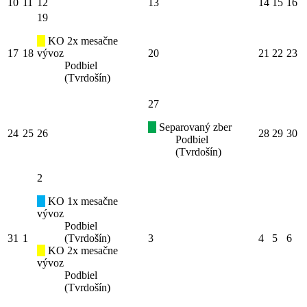
10
11
12
13
14
15
16
19
KO 2x mesačne
17
18
vývoz
20
21
22
23
Podbiel
(Tvrdošín)
27
Separovaný zber
24
25
26
28
29
30
Podbiel
(Tvrdošín)
2
KO 1x mesačne
vývoz
Podbiel
31
1
(Tvrdošín)
3
4
5
6
KO 2x mesačne
vývoz
Podbiel
(Tvrdošín)