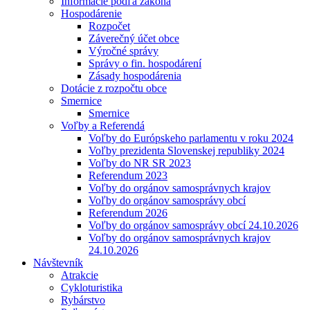
Informácie podľa zákona
Hospodárenie
Rozpočet
Záverečný účet obce
Výročné správy
Správy o fin. hospodárení
Zásady hospodárenia
Dotácie z rozpočtu obce
Smernice
Smernice
Voľby a Referendá
Voľby do Európskeho parlamentu v roku 2024
Voľby prezidenta Slovenskej republiky 2024
Voľby do NR SR 2023
Referendum 2023
Voľby do orgánov samosprávnych krajov
Voľby do orgánov samosprávy obcí
Referendum 2026
Voľby do orgánov samosprávy obcí 24.10.2026
Voľby do orgánov samosprávnych krajov
24.10.2026
Návštevník
Atrakcie
Cykloturistika
Rybárstvo