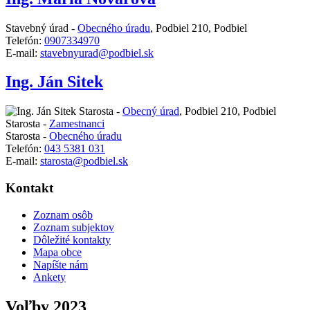
Stavebný úrad -
Obecného úradu
,
Podbiel 210, Podbiel
Telefón:
0907334970
E-mail:
stavebnyurad@podbiel.sk
Ing. Ján Sitek
Starosta -
Obecný úrad
,
Podbiel 210, Podbiel
Starosta -
Zamestnanci
Starosta -
Obecného úradu
Telefón:
043 5381 031
E-mail:
starosta@podbiel.sk
Kontakt
Zoznam osôb
Zoznam subjektov
Dôležité kontakty
Mapa obce
Napíšte nám
Ankety
Voľby 2023