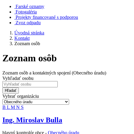
Farské oznamy
Fotogaléria
Projekty financované s podporou
Zvoz odpadu
Úvodná stránka
Kontakt
Zoznam osôb
Zoznam osôb
Zoznam osôb a kontaktných spojení (Obecného úradu)
Vyhľadať osobu
Hľadať
Vybrať organizáciu
B
L
M
N
S
Ing. Miroslav Bulla
hlavný kontrolór obce -
Obecného úradu