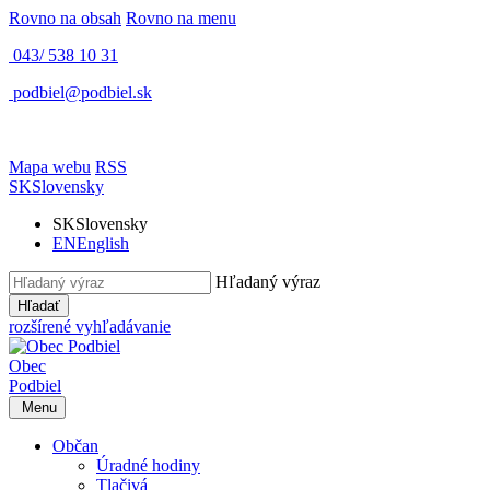
Rovno na obsah
Rovno na menu
043/ 538 10 31
podbiel@podbiel.sk
Mapa webu
RSS
SK
Slovensky
SK
Slovensky
EN
English
Hľadaný výraz
Hľadať
rozšírené vyhľadávanie
Obec
Podbiel
Menu
Občan
Úradné hodiny
Tlačivá