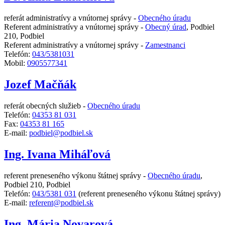
referát administratívy a vnútornej správy -
Obecného úradu
Referent administratívy a vnútornej správy -
Obecný úrad
,
Podbiel
210, Podbiel
Referent administratívy a vnútornej správy -
Zamestnanci
Telefón:
043/5381031
Mobil:
0905577341
Jozef Mačňák
referát obecných služieb -
Obecného úradu
Telefón:
04353 81 031
Fax:
04353 81 165
E-mail:
podbiel@podbiel.sk
Ing. Ivana Miháľová
referent preneseného výkonu štátnej správy -
Obecného úradu
,
Podbiel 210, Podbiel
Telefón:
043/5381 031
(referent preneseného výkonu štátnej správy)
E-mail:
referent@podbiel.sk
Ing. Mária Novarová