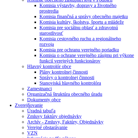
Komisia výstavby, dopravy a životného
prostredia
Komisia finančná a správy obecného majetku
Komisia kultúry, školstva, športu a mládeže
Komisia pre sociálnu oblasť a zdravotnú
starostlivosť
Komisia cestovného ruchu a regionálneho
rozvoja
Komisia pre ochranu verejného poriadku
Komisia o ochrane verejného záujmu pri výkone
funkcií verejných funkcionárov
Hlavný kontrolór obce
Plány kontrolnej činnosti
Správy o kontrolnej činnosti
Stanoviská hlavného kontrolóra
Zamestnanci
Organizačná štruktúra obecného úradu
Dokumenty obce
Zverejňovanie
Úradná tabuľa
Zmluvy faktúry objednávky
Archív - Zmluvy, Faktúry, Objednávky
Verejné obstarávanie
VZN