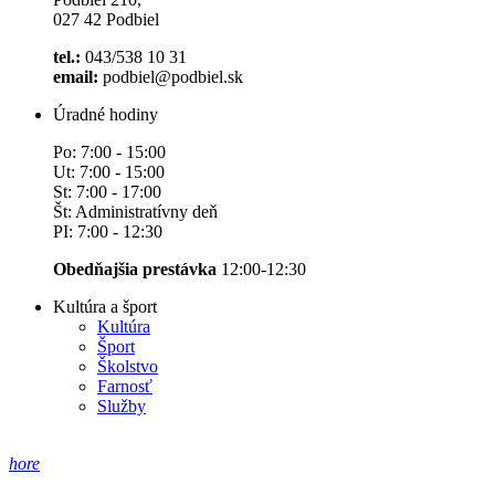
027 42 Podbiel
tel.:
043/538 10 31
email:
podbiel@podbiel.sk
Úradné hodiny
Po: 7:00 - 15:00
Ut: 7:00 - 15:00
St: 7:00 - 17:00
Št: Administratívny deň
PI: 7:00 - 12:30
Obedňajšia prestávka
12:00-12:30
Kultúra a šport
Kultúra
Šport
Školstvo
Farnosť
Služby
hore