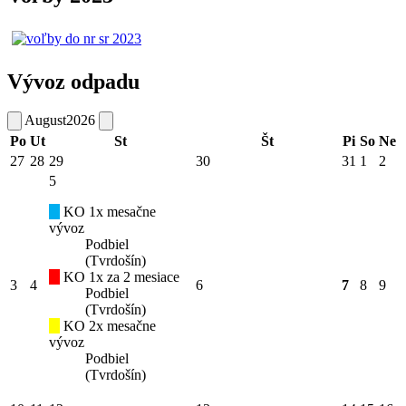
Vývoz odpadu
August
2026
Po
Ut
St
Št
Pi
So
Ne
27
28
29
30
31
1
2
5
KO 1x mesačne
vývoz
Podbiel
(Tvrdošín)
KO 1x za 2 mesiace
3
4
6
7
8
9
Podbiel
(Tvrdošín)
KO 2x mesačne
vývoz
Podbiel
(Tvrdošín)