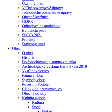
Územný plán
Veľké pozemkové úpravy
Jednoduché pozemkové úpravy
Obecná knižnica
GDPR
Odpadové hospodárstvo
Evidencia psov
SODB 2021
Projekty
Stavebný úrad
Obec
O obci
História
Prvá dochovaná písomná zmienka
Archeologický výskum Biela Skala 2019
Vysťahovalectvo
Fauna a flóra
Symboly obce
Povesti o Podbieli
Články od prispievateľov
Obecné noviny
Kultúra a šport
Kultúra
Šport
Hokej