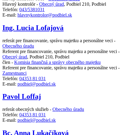
Hlavný kontrolór -
Obecný úrad
,
Podbiel 210, Podbiel
Telefón:
043/5381031
E-mail:
hlavnykontrolor@podbiel.sk
Ing. Lucia Lofajová
referát pre financovanie, správu majetku a personálne veci -
Obecného úradu
Referent pre financovanie, správu majetku a personálne veci -
Obecný úrad
,
Podbiel 210, Podbiel
člen -
Komisia finančná a správy obecného majetku
Referent pre financovanie, správu majetku a personálne veci -
Zamestnanci
Telefón:
04353 81 031
E-mail:
podbiel@podbiel.sk
Pavol Loffaj
referát obecných služieb -
Obecného úradu
Telefón:
04353 81 031
E-mail:
podbiel@podbiel.sk
Bc. Anna Lukačíková