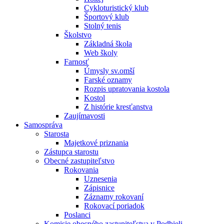
Cykloturistický klub
Športový klub
Stolný tenis
Školstvo
Základná škola
Web školy
Farnosť
Úmysly sv.omší
Farské oznamy
Rozpis upratovania kostola
Kostol
Z histórie kresťanstva
Zaujímavosti
Samospráva
Starosta
Majetkové priznania
Zástupca starostu
Obecné zastupiteľstvo
Rokovania
Uznesenia
Zápisnice
Záznamy rokovaní
Rokovací poriadok
Poslanci
Komisie obecného zastupiteľstva v Podbieli